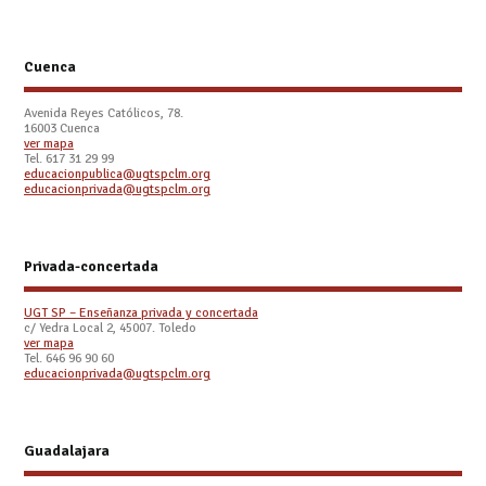
Cuenca
Avenida Reyes Católicos, 78.
16003 Cuenca
ver mapa
Tel. 617 31 29 99
educacionpublica@ugtspclm.org
educacionprivada@ugtspclm.org
Privada-concertada
UGT SP – Enseñanza privada y concertada
c/ Yedra Local 2, 45007. Toledo
ver mapa
Tel. 646 96 90 60
educacionprivada@ugtspclm.org
Guadalajara