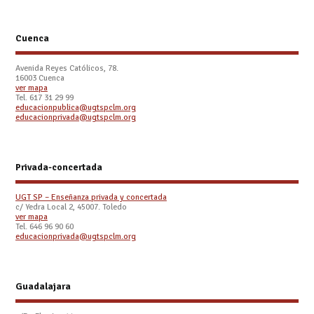
Cuenca
Avenida Reyes Católicos, 78.
16003 Cuenca
ver mapa
Tel. 617 31 29 99
educacionpublica@ugtspclm.org
educacionprivada@ugtspclm.org
Privada-concertada
UGT SP – Enseñanza privada y concertada
c/ Yedra Local 2, 45007. Toledo
ver mapa
Tel. 646 96 90 60
educacionprivada@ugtspclm.org
Guadalajara