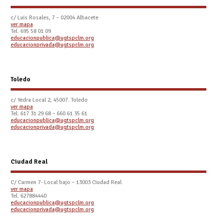
c/ Luis Rosales, 7 – 02004 Albacete
ver mapa
Tel. 695 58 01 09
educacionpublica@ugtspclm.org
educacionprivada@ugtspclm.org
Toledo
c/ Yedra Local 2, 45007. Toledo
ver mapa
Tel.
617 31 29 68 – 660 61 35 61
educacionpublica@ugtspclm.org
educacionprivada@ugtspclm.org
Ciudad Real
C/ Carmen 7- Local bajo – 13003 Ciudad Real
ver mapa
Tel. 627884440
educacionpublica@ugtspclm.org
educacionprivada@ugtspclm.org