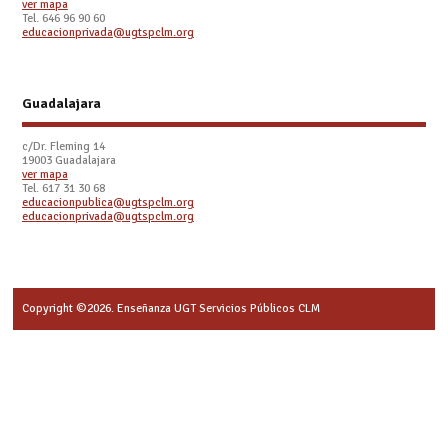
ver mapa
Tel. 646 96 90 60
educacionprivada@ugtspclm.org
Guadalajara
c/Dr. Fleming 14
19003 Guadalajara
ver mapa
Tel. 617 31 30 68
educacionpublica@ugtspclm.org
educacionprivada@ugtspclm.org
Copyright ©2026. Enseñanza UGT Servicios Públicos CLM