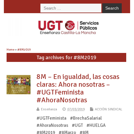
Home
»
#8M2019
Tag archives for #8M2019
8M – En igualdad, las cosas
claras: Ahora nosotras –
#UGTFeminista
#AhoraNosotras
Enseñanza
07/03/2019
ACCIÓN SINDICAL
#UGTFeminista #BrechaSalarial
#AhoraNosotras #UGT #HUELGA
#8M2019 #8Marzo #8M