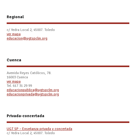
Regional
c/ Yedra Local 2, 45007. Toledo
ver mapa
educacion@ugtspclm.org
Cuenca
Avenida Reyes Católicos, 78.
16003 Cuenca
ver mapa
Tel. 617 31 29 99
educacionpublica@ugtspclm.org
educacionprivada@ugtspclm.org
Privada-concertada
UGT SP – Enseñanza privada y concertada
c/ Yedra Local 2, 45007. Toledo