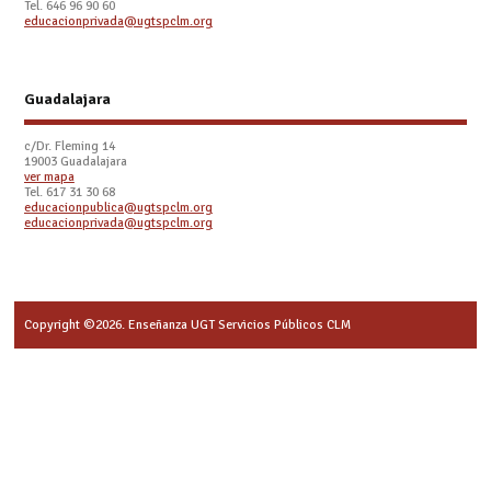
Tel. 646 96 90 60
educacionprivada@ugtspclm.org
Guadalajara
c/Dr. Fleming 14
19003 Guadalajara
ver mapa
Tel. 617 31 30 68
educacionpublica@ugtspclm.org
educacionprivada@ugtspclm.org
Copyright ©2026. Enseñanza UGT Servicios Públicos CLM