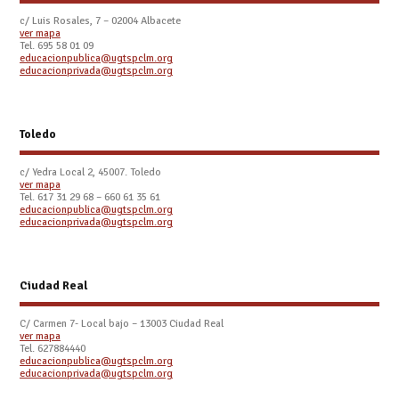
c/ Luis Rosales, 7 – 02004 Albacete
ver mapa
Tel. 695 58 01 09
educacionpublica@ugtspclm.org
educacionprivada@ugtspclm.org
Toledo
c/ Yedra Local 2, 45007. Toledo
ver mapa
Tel.
617 31 29 68 – 660 61 35 61
educacionpublica@ugtspclm.org
educacionprivada@ugtspclm.org
Ciudad Real
C/ Carmen 7- Local bajo – 13003 Ciudad Real
ver mapa
Tel. 627884440
educacionpublica@ugtspclm.org
educacionprivada@ugtspclm.org