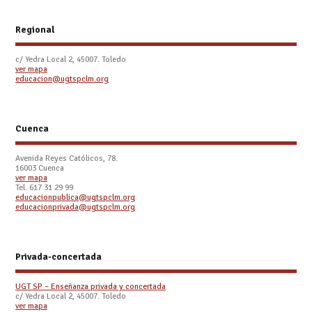
Regional
c/ Yedra Local 2, 45007. Toledo
ver mapa
educacion@ugtspclm.org
Cuenca
Avenida Reyes Católicos, 78.
16003 Cuenca
ver mapa
Tel. 617 31 29 99
educacionpublica@ugtspclm.org
educacionprivada@ugtspclm.org
Privada-concertada
UGT SP – Enseñanza privada y concertada
c/ Yedra Local 2, 45007. Toledo
ver mapa