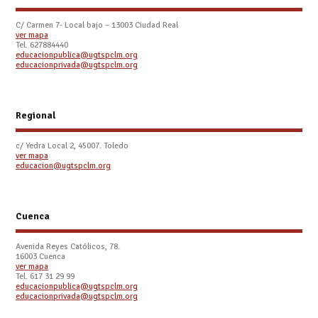
C/ Carmen 7- Local bajo – 13003 Ciudad Real
ver mapa
Tel. 627884440
educacionpublica@ugtspclm.org
educacionprivada@ugtspclm.org
Regional
c/ Yedra Local 2, 45007. Toledo
ver mapa
educacion@ugtspclm.org
Cuenca
Avenida Reyes Católicos, 78.
16003 Cuenca
ver mapa
Tel. 617 31 29 99
educacionpublica@ugtspclm.org
educacionprivada@ugtspclm.org