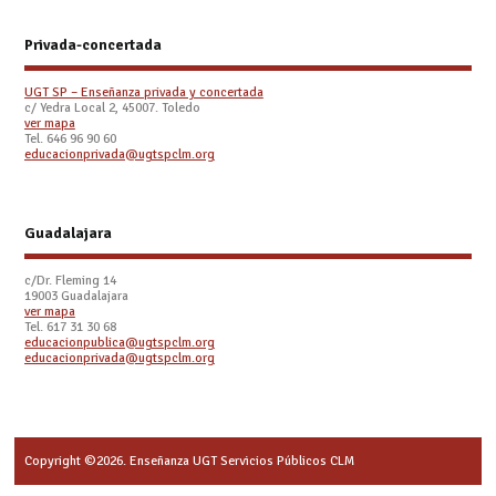
Privada-concertada
UGT SP – Enseñanza privada y concertada
c/ Yedra Local 2, 45007. Toledo
ver mapa
Tel. 646 96 90 60
educacionprivada@ugtspclm.org
Guadalajara
c/Dr. Fleming 14
19003 Guadalajara
ver mapa
Tel. 617 31 30 68
educacionpublica@ugtspclm.org
educacionprivada@ugtspclm.org
Copyright ©2026. Enseñanza UGT Servicios Públicos CLM