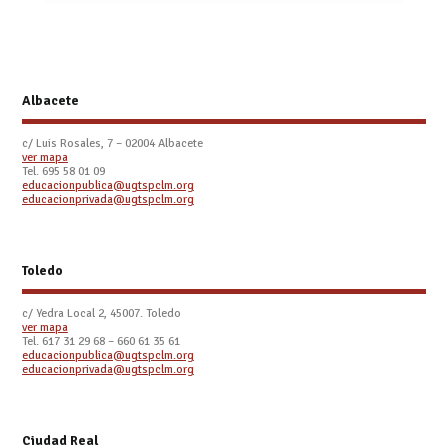
Albacete
c/ Luis Rosales, 7 – 02004 Albacete
ver mapa
Tel. 695 58 01 09
educacionpublica@ugtspclm.org
educacionprivada@ugtspclm.org
Toledo
c/ Yedra Local 2, 45007. Toledo
ver mapa
Tel.
617 31 29 68 – 660 61 35 61
educacionpublica@ugtspclm.org
educacionprivada@ugtspclm.org
Ciudad Real