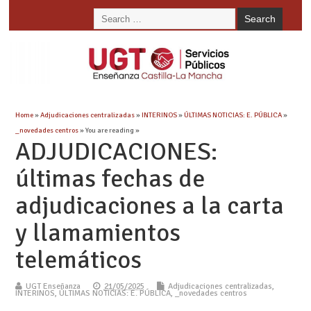
Home
»
Adjudicaciones centralizadas
»
INTERINOS
»
ÚLTIMAS NOTICIAS: E. PÚBLICA
»
_novedades centros
» You are reading »
ADJUDICACIONES:
últimas fechas de
adjudicaciones a la carta
y llamamientos
telemáticos
UGT Enseñanza
21/05/2025
Adjudicaciones centralizadas
,
INTERINOS
,
ÚLTIMAS NOTICIAS: E. PÚBLICA
,
_novedades centros