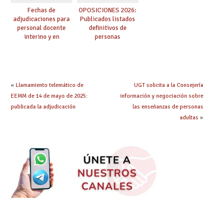
Fechas de
OPOSICIONES 2026:
adjudicaciones para
Publicados listados
personal docente
definitivos de
interino y en
personas
prácticas: todo lo que
seleccionadas. ¿Qué
debes saber
hacer ahora si he
obtenido plaza?
«
Llamamiento telemático de
UGT solicita a la Consejería
EEMM de 14 de mayo de 2025:
información y negociación sobre
publicada la adjudicación
las enseñanzas de personas
adultas
»