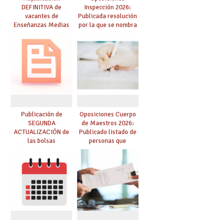
DEFINITIVA de
Inspección 2026:
vacantes de
Publicada resolución
Enseñanzas Medias
por la que se nombra
para el curso 26-27
funcionarios/as en
prácticas, se regulan
dichas prácticas y se
convoca acto público
de adjudicación
Publicación de
Oposiciones Cuerpo
SEGUNDA
de Maestros 2026:
ACTUALIZACIÓN de
Publicado listado de
las bolsas
personas que
provisionales de
adquieren nueva
Cuerpo de Maestros
especialidad
de especialidades
convocadas a
oposición