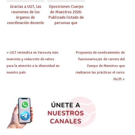
Gracias a UGT, las
Oposiciones Cuerpo
reuniones de los
de Maestros 2026:
órganos de
Publicado listado de
coordinación docente
personas que
se pueden celebrar
adquieren nueva
de manera
especialidad
telemática, sin exigir
presencialidad en el
centro
«
UGT reivindica en Varsovia más
Propuesta de nombramiento de
inversión y reducción de ratios
funcionarios/as de carrera del
para la atención a la diversidad en
Cuerpo de Maestros que
nuestro país
realizaron las prácticas el curso
24/25
»