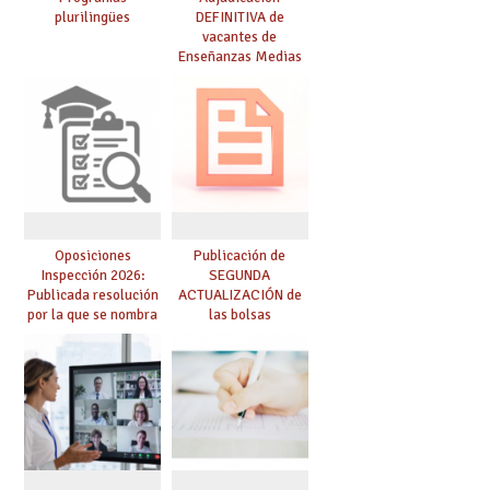
plurilingües
DEFINITIVA de
vacantes de
Enseñanzas Medias
para el curso 26-27
Oposiciones
Publicación de
Inspección 2026:
SEGUNDA
Publicada resolución
ACTUALIZACIÓN de
por la que se nombra
las bolsas
funcionarios/as en
provisionales de
prácticas, se regulan
Cuerpo de Maestros
dichas prácticas y se
de especialidades
convoca acto público
convocadas a
de adjudicación
oposición