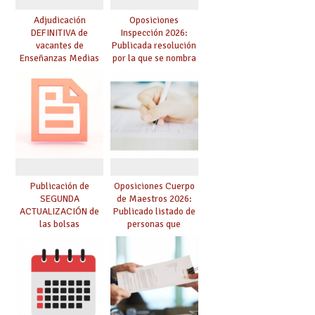
Adjudicación
Oposiciones
DEFINITIVA de
Inspección 2026:
vacantes de
Publicada resolución
Enseñanzas Medias
por la que se nombra
para el curso 26-27
funcionarios/as en
prácticas, se regulan
dichas prácticas y se
convoca acto público
de adjudicación
Publicación de
Oposiciones Cuerpo
SEGUNDA
de Maestros 2026:
ACTUALIZACIÓN de
Publicado listado de
las bolsas
personas que
provisionales de
adquieren nueva
Cuerpo de Maestros
especialidad
de especialidades
convocadas a
oposición