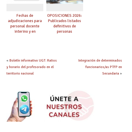
Fechas de
OPOSICIONES 2026:
adjudicaciones para
Publicados listados
personal docente
definitivos de
interino y en
personas
prácticas: todo lo que
seleccionadas. ¿Qué
debes saber
hacer ahora si he
obtenido plaza?
«
Boletín informativo UGT: Ratios
Integración de determinados
y horario del profesorado en el
funcionarios/as PTFP en
territorio nacional
Secundaria
»