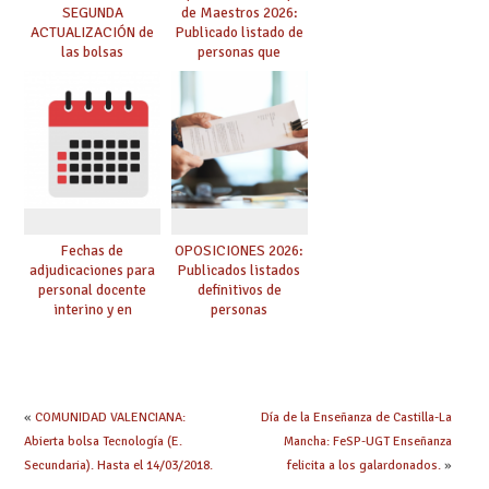
SEGUNDA
de Maestros 2026:
ACTUALIZACIÓN de
Publicado listado de
las bolsas
personas que
provisionales de
adquieren nueva
Cuerpo de Maestros
especialidad
de especialidades
convocadas a
oposición
Fechas de
OPOSICIONES 2026:
adjudicaciones para
Publicados listados
personal docente
definitivos de
interino y en
personas
prácticas: todo lo que
seleccionadas. ¿Qué
debes saber
hacer ahora si he
obtenido plaza?
«
COMUNIDAD VALENCIANA:
Día de la Enseñanza de Castilla-La
Abierta bolsa Tecnología (E.
Mancha: FeSP-UGT Enseñanza
Secundaria). Hasta el 14/03/2018.
felicita a los galardonados.
»