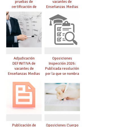
pruebas de
vacantes de
certificación de
Enseñanzas Medias
competencia
para el curso 26/27
lingüística: publicada
resolución definitiva
Adjudicación
Oposiciones
DEFINITIVA de
Inspección 2026:
vacantes de
Publicada resolución
Enseñanzas Medias
por la que se nombra
para el curso 26-27
funcionarios/as en
prácticas, se regulan
dichas prácticas y se
convoca acto público
de adjudicación
Publicación de
Oposiciones Cuerpo