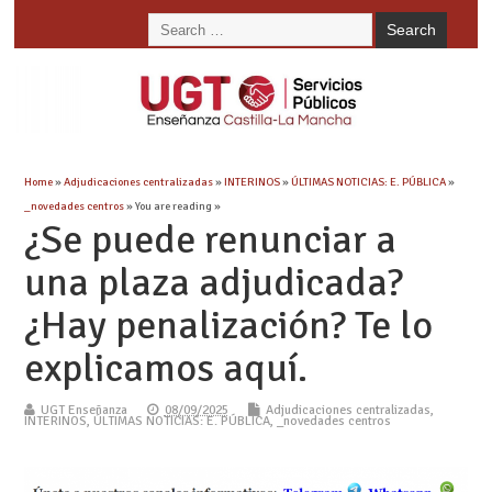
Home
»
Adjudicaciones centralizadas
»
INTERINOS
»
ÚLTIMAS NOTICIAS: E. PÚBLICA
»
_novedades centros
» You are reading »
¿Se puede renunciar a
una plaza adjudicada?
¿Hay penalización? Te lo
explicamos aquí.
UGT Enseñanza
08/09/2025
Adjudicaciones centralizadas
,
INTERINOS
,
ÚLTIMAS NOTICIAS: E. PÚBLICA
,
_novedades centros