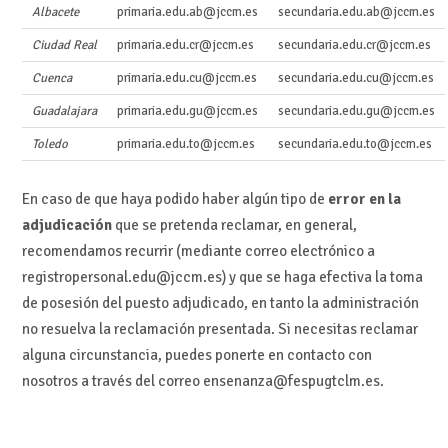
Albacete
primaria.edu.ab@jccm.es
secundaria.edu.ab@jccm.es
Ciudad Real
primaria.edu.cr@jccm.es
secundaria.edu.cr@jccm.es
Cuenca
primaria.edu.cu@jccm.es
secundaria.edu.cu@jccm.es
Guadalajara
primaria.edu.gu@jccm.es
secundaria.edu.gu@jccm.es
Toledo
primaria.edu.to@jccm.es
secundaria.edu.to@jccm.es
En caso de que haya podido haber algún tipo de
error en la
adjudicación
que se pretenda reclamar, en general,
recomendamos recurrir (mediante correo electrónico a
registropersonal.edu@jccm.es) y que se haga efectiva la toma
de posesión del puesto adjudicado, en tanto la administración
no resuelva la reclamación presentada. Si necesitas reclamar
alguna circunstancia, puedes ponerte en contacto con
nosotros a través del correo ensenanza@fespugtclm.es.