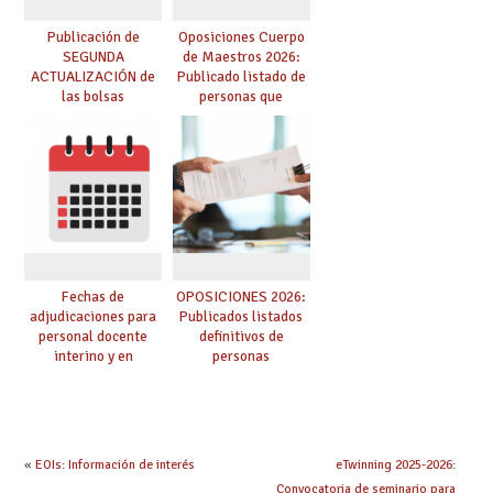
Publicación de
Oposiciones Cuerpo
SEGUNDA
de Maestros 2026:
ACTUALIZACIÓN de
Publicado listado de
las bolsas
personas que
provisionales de
adquieren nueva
Cuerpo de Maestros
especialidad
de especialidades
convocadas a
oposición
Fechas de
OPOSICIONES 2026:
adjudicaciones para
Publicados listados
personal docente
definitivos de
interino y en
personas
prácticas: todo lo que
seleccionadas. ¿Qué
debes saber
hacer ahora si he
obtenido plaza?
«
EOIs: Información de interés
eTwinning 2025-2026:
Convocatoria de seminario para