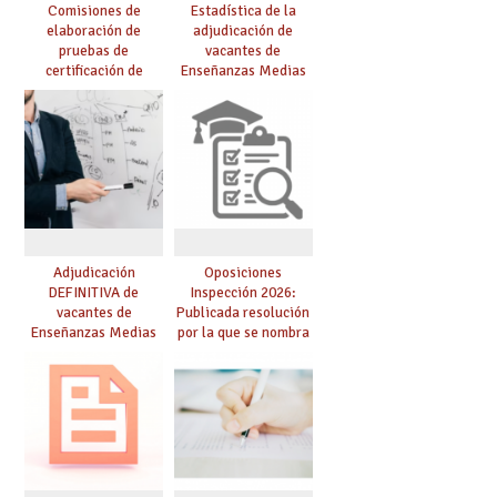
Comisiones de
Estadística de la
elaboración de
adjudicación de
pruebas de
vacantes de
certificación de
Enseñanzas Medias
competencia
para el curso 26/27
lingüística: publicada
resolución definitiva
Adjudicación
Oposiciones
DEFINITIVA de
Inspección 2026:
vacantes de
Publicada resolución
Enseñanzas Medias
por la que se nombra
para el curso 26-27
funcionarios/as en
prácticas, se regulan
dichas prácticas y se
convoca acto público
de adjudicación