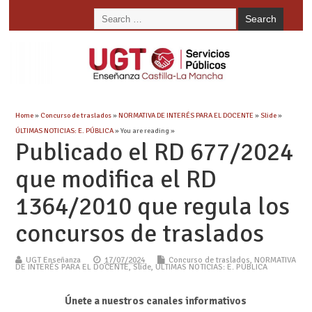
Home
»
Concurso de traslados
»
NORMATIVA DE INTERÉS PARA EL DOCENTE
»
Slide
»
ÚLTIMAS NOTICIAS: E. PÚBLICA
» You are reading »
Publicado el RD 677/2024
que modifica el RD
1364/2010 que regula los
concursos de traslados
UGT Enseñanza
17/07/2024
Concurso de traslados
,
NORMATIVA
DE INTERÉS PARA EL DOCENTE
,
Slide
,
ÚLTIMAS NOTICIAS: E. PÚBLICA
Únete a nuestros canales informativos