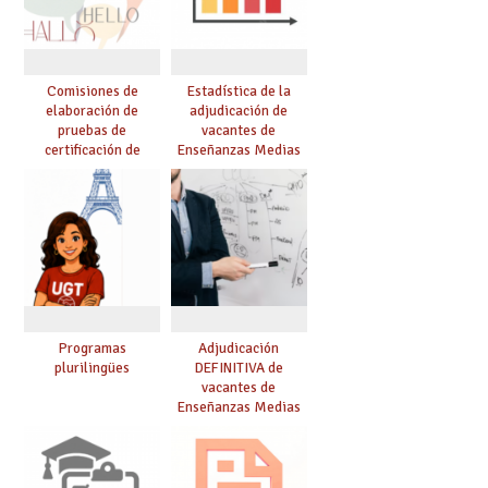
Comisiones de
Estadística de la
elaboración de
adjudicación de
pruebas de
vacantes de
certificación de
Enseñanzas Medias
competencia
para el curso 26/27
lingüística: publicada
resolución definitiva
Programas
Adjudicación
plurilingües
DEFINITIVA de
vacantes de
Enseñanzas Medias
para el curso 26-27