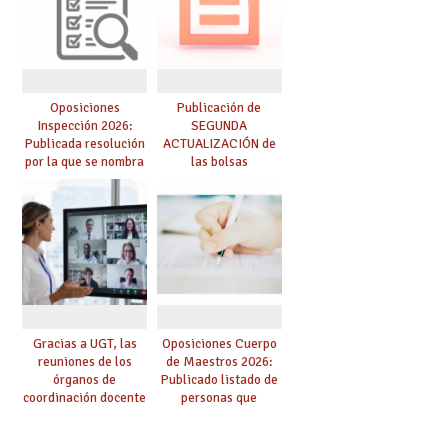
Oposiciones
Publicación de
Inspección 2026:
SEGUNDA
Publicada resolución
ACTUALIZACIÓN de
por la que se nombra
las bolsas
funcionarios/as en
provisionales de
prácticas, se regulan
Cuerpo de Maestros
dichas prácticas y se
de especialidades
convoca acto público
convocadas a
de adjudicación
oposición
Gracias a UGT, las
Oposiciones Cuerpo
reuniones de los
de Maestros 2026:
órganos de
Publicado listado de
coordinación docente
personas que
se pueden celebrar
adquieren nueva
de manera
especialidad