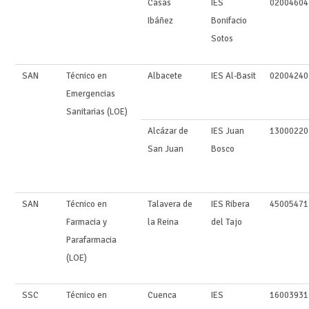
Casas
IES
02004604
Ibáñez
Bonifacio
Sotos
SAN
Técnico en
Albacete
IES Al-Basit
02004240
Emergencias
Sanitarias (LOE)
Alcázar de
IES Juan
13000220
San Juan
Bosco
SAN
Técnico en
Talavera de
IES Ribera
45005471
Farmacia y
la Reina
del Tajo
Parafarmacia
(LOE)
SSC
Técnico en
Cuenca
IES
16003931