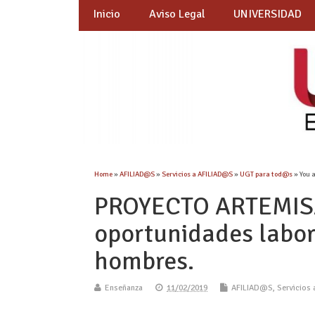
Inicio
Aviso Legal
UNIVERSIDAD
Home
»
AFILIAD@S
»
Servicios a AFILIAD@S
»
UGT para tod@s
» You 
PROYECTO ARTEMISA 
oportunidades labor
hombres.
Enseñanza
11/02/2019
AFILIAD@S
,
Servicios