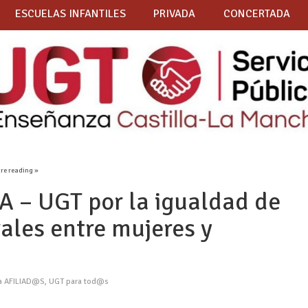
ESCUELAS INFANTILES
PRIVADA
CONCERTADA
are reading »
– UGT por la igualdad de
ales entre mujeres y
 a AFILIAD@S
,
UGT para tod@s