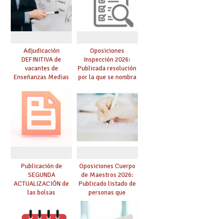
Adjudicación
Oposiciones
DEFINITIVA de
Inspección 2026:
vacantes de
Publicada resolución
Enseñanzas Medias
por la que se nombra
para el curso 26-27
funcionarios/as en
prácticas, se regulan
dichas prácticas y se
convoca acto público
de adjudicación
Publicación de
Oposiciones Cuerpo
SEGUNDA
de Maestros 2026:
ACTUALIZACIÓN de
Publicado listado de
las bolsas
personas que
provisionales de
adquieren nueva
Cuerpo de Maestros
especialidad
de especialidades