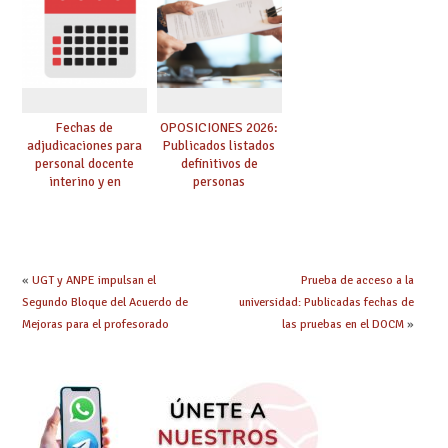
convocadas a
oposición
Fechas de
OPOSICIONES 2026:
adjudicaciones para
Publicados listados
personal docente
definitivos de
interino y en
personas
prácticas: todo lo que
seleccionadas. ¿Qué
debes saber
hacer ahora si he
obtenido plaza?
«
UGT y ANPE impulsan el
Prueba de acceso a la
Segundo Bloque del Acuerdo de
universidad: Publicadas fechas de
Mejoras para el profesorado
las pruebas en el DOCM
»