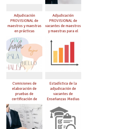
Adjudicación
Adjudicación
PROVISIONAL de
PROVISIONAL de
maestros y maestras
vacantes de maestros
en prácticas
y maestras para el
curso 26-27
Comisiones de
Estadística de la
elaboración de
adjudicación de
pruebas de
vacantes de
certificación de
Enseñanzas Medias
competencia
para el curso 26/27
lingüística: publicada
resolución definitiva