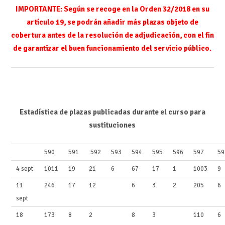
IMPORTANTE: Según se recoge en la Orden 32/2018 en su
artículo 19, se podrán añadir más plazas objeto de
cobertura antes de la resolución de adjudicación, con el fin
de garantizar el buen funcionamiento del servicio público.
Estadística de plazas publicadas durante el curso para
sustituciones
590
591
592
593
594
595
596
597
59
4 sept
1011
19
21
6
67
17
1
1003
9
11
246
17
12
6
3
2
205
6
sept
18
173
8
2
8
3
110
6