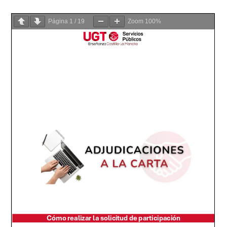
Página
1
/
19
Zoom
100%