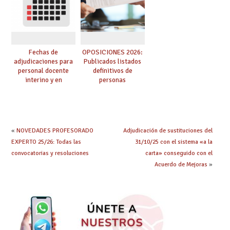
oposición
Fechas de
OPOSICIONES 2026:
adjudicaciones para
Publicados listados
personal docente
definitivos de
interino y en
personas
prácticas: todo lo que
seleccionadas. ¿Qué
debes saber
hacer ahora si he
obtenido plaza?
«
NOVEDADES PROFESORADO
Adjudicación de sustituciones del
EXPERTO 25/26: Todas las
31/10/25 con el sistema «a la
convocatorias y resoluciones
carta» conseguido con el
Acuerdo de Mejoras
»