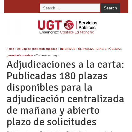
Home
»
Adjudicaciones centralizadas
»
INTERINOS
»
ÚLTIMAS NOTICIAS: E. PÚBLICA
»
_novedades centros
» You are reading »
Adjudicaciones a la carta:
Publicadas 180 plazas
disponibles para la
adjudicación centralizada
de mañana y abierto
plazo de solicitudes