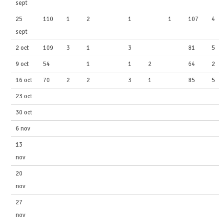
sept
25
110
1
2
1
1
107
4
sept
2 oct
109
3
1
3
81
5
9 oct
54
1
1
2
64
2
16 oct
70
2
2
3
1
85
5
23 oct
30 oct
6 nov
13
nov
20
nov
27
nov