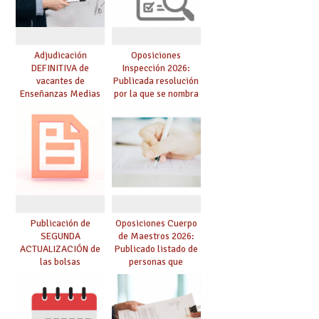
Adjudicación
Oposiciones
DEFINITIVA de
Inspección 2026:
vacantes de
Publicada resolución
Enseñanzas Medias
por la que se nombra
para el curso 26-27
funcionarios/as en
prácticas, se regulan
dichas prácticas y se
convoca acto público
de adjudicación
Publicación de
Oposiciones Cuerpo
SEGUNDA
de Maestros 2026:
ACTUALIZACIÓN de
Publicado listado de
las bolsas
personas que
provisionales de
adquieren nueva
Cuerpo de Maestros
especialidad
de especialidades
convocadas a