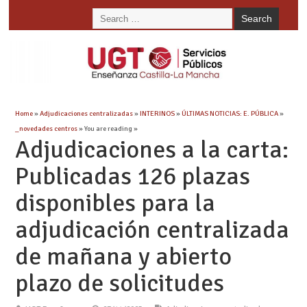
Home
»
Adjudicaciones centralizadas
»
INTERINOS
»
ÚLTIMAS NOTICIAS: E. PÚBLICA
»
_novedades centros
» You are reading »
Adjudicaciones a la carta:
Publicadas 126 plazas
disponibles para la
adjudicación centralizada
de mañana y abierto
plazo de solicitudes