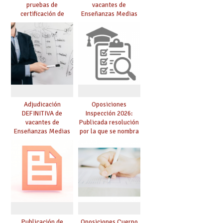
pruebas de
vacantes de
certificación de
Enseñanzas Medias
competencia
para el curso 26/27
lingüística: publicada
resolución definitiva
Adjudicación
Oposiciones
DEFINITIVA de
Inspección 2026:
vacantes de
Publicada resolución
Enseñanzas Medias
por la que se nombra
para el curso 26-27
funcionarios/as en
prácticas, se regulan
dichas prácticas y se
convoca acto público
de adjudicación
Publicación de
Oposiciones Cuerpo