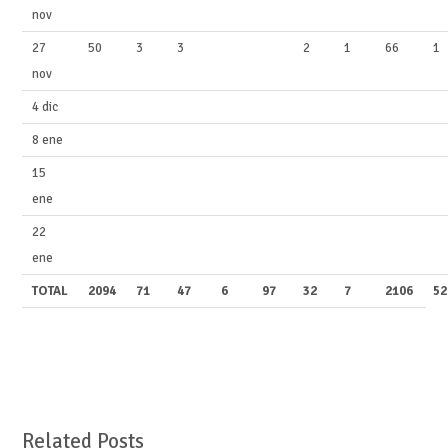
nov
27
50
3
3
2
1
66
1
nov
4 dic
8 ene
15
ene
22
ene
TOTAL
2094
71
47
6
97
32
7
2106
52
Related Posts