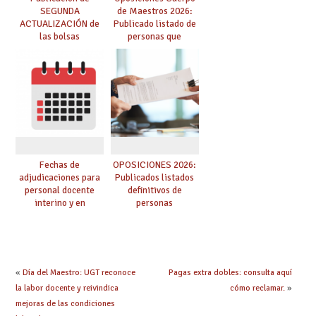
SEGUNDA
de Maestros 2026:
ACTUALIZACIÓN de
Publicado listado de
las bolsas
personas que
provisionales de
adquieren nueva
Cuerpo de Maestros
especialidad
de especialidades
convocadas a
oposición
Fechas de
OPOSICIONES 2026:
adjudicaciones para
Publicados listados
personal docente
definitivos de
interino y en
personas
prácticas: todo lo que
seleccionadas. ¿Qué
debes saber
hacer ahora si he
obtenido plaza?
«
Día del Maestro: UGT reconoce
Pagas extra dobles: consulta aquí
la labor docente y reivindica
cómo reclamar.
»
mejoras de las condiciones