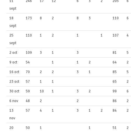
11
246
17
12
6
3
2
205
6
sept
18
173
8
2
8
3
110
6
sept
25
110
1
2
1
1
107
4
sept
2 oct
109
3
1
3
81
5
9 oct
54
1
1
2
64
2
16 oct
70
2
2
3
1
85
5
23 oct
57
1
1
65
2
30 oct
59
10
1
3
2
99
6
6 nov
48
2
2
86
2
13
57
4
1
3
1
2
84
2
nov
20
50
1
1
51
2