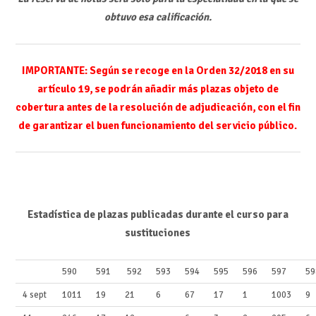
obtuvo esa calificación.
IMPORTANTE: Según se recoge en la Orden 32/2018 en su
artículo 19, se podrán añadir más plazas objeto de
cobertura antes de la resolución de adjudicación, con el fin
de garantizar el buen funcionamiento del servicio público.
Estadística de plazas publicadas durante el curso para
sustituciones
590
591
592
593
594
595
596
597
59
4 sept
1011
19
21
6
67
17
1
1003
9