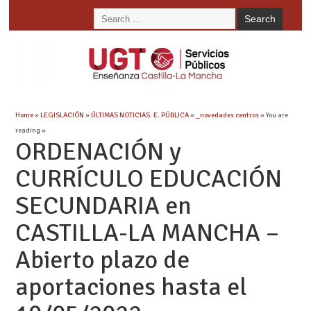
Home
»
LEGISLACIÓN
»
ÚLTIMAS NOTICIAS: E. PÚBLICA
»
_novedades centros
» You are
reading »
ORDENACIÓN y
CURRÍCULO EDUCACIÓN
SECUNDARIA en
CASTILLA-LA MANCHA –
Abierto plazo de
aportaciones hasta el