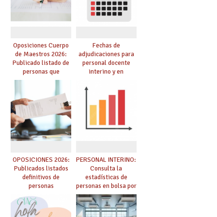
de adjudicación
oposición
Oposiciones Cuerpo
Fechas de
de Maestros 2026:
adjudicaciones para
Publicado listado de
personal docente
personas que
interino y en
adquieren nueva
prácticas: todo lo que
especialidad
debes saber
OPOSICIONES 2026:
PERSONAL INTERINO:
Publicados listados
Consulta la
definitivos de
estadísticas de
personas
personas en bolsa por
seleccionadas. ¿Qué
cuerpo, especialidad
hacer ahora si he
y tipo de bolsa para
obtenido plaza?
el curso 26/27