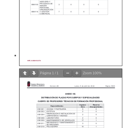
Página
1
/
1
Zoom
100%