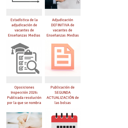
Estadística de la
Adjudicación
adjudicación de
DEFINITIVA de
vacantes de
vacantes de
Enseñanzas Medias
Enseñanzas Medias
para el curso 26/27
para el curso 26-27
Oposiciones
Publicación de
Inspección 2026:
SEGUNDA
Publicada resolución
ACTUALIZACIÓN de
por la que se nombra
las bolsas
funcionarios/as en
provisionales de
prácticas, se regulan
Cuerpo de Maestros
dichas prácticas y se
de especialidades
convoca acto público
convocadas a