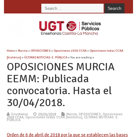
Home
»
Murcia
»
OPOSICIONES
»
Oposiciones 2018 CCAA
»
Oposiciones todas CCAA
[histórico]
»
ÚLTIMAS NOTICIAS: E. PÚBLICA
» You are reading »
OPOSICIONES MURCIA
EEMM: Publicada
convocatoria. Hasta el
30/04/2018.
Enseñanza
09/04/2018
Murcia
,
OPOSICIONES
,
Oposiciones
2018 CCAA
,
Oposiciones todas CCAA [histórico]
,
ÚLTIMAS NOTICIAS: E.
PÚBLICA
Orden de 6 de abril de 2018 por la que se establecen las bases