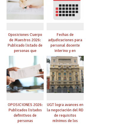
convocadas a
presencialidad en el
oposición
centro
Oposiciones Cuerpo
Fechas de
de Maestros 2026:
adjudicaciones para
Publicado listado de
personal docente
personas que
interino y en
adquieren nueva
prácticas: todo lo que
especialidad
debes saber
OPOSICIONES 2026:
UGT logra avances en
Publicados listados
la negociación del RD
definitivos de
de requisitos
personas
mínimos de los
seleccionadas. ¿Qué
centros educativos y
hacer ahora si he
exige al Ministerio