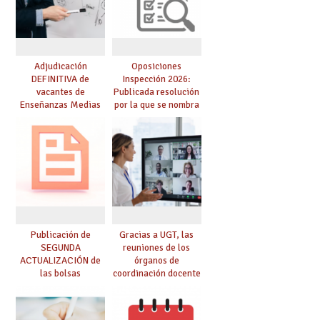
Adjudicación
Oposiciones
DEFINITIVA de
Inspección 2026:
vacantes de
Publicada resolución
Enseñanzas Medias
por la que se nombra
para el curso 26-27
funcionarios/as en
prácticas, se regulan
dichas prácticas y se
convoca acto público
de adjudicación
Publicación de
Gracias a UGT, las
SEGUNDA
reuniones de los
ACTUALIZACIÓN de
órganos de
las bolsas
coordinación docente
provisionales de
se pueden celebrar
Cuerpo de Maestros
de manera
de especialidades
telemática, sin exigir