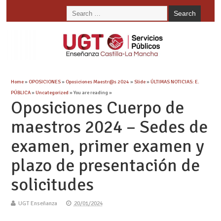
Home
»
OPOSICIONES
»
Oposiciones Maestr@s 2024
»
Slide
»
ÚLTIMAS NOTICIAS: E.
PÚBLICA
»
Uncategorized
» You are reading »
Oposiciones Cuerpo de
maestros 2024 – Sedes de
examen, primer examen y
plazo de presentación de
solicitudes
UGT Enseñanza
20/01/2024