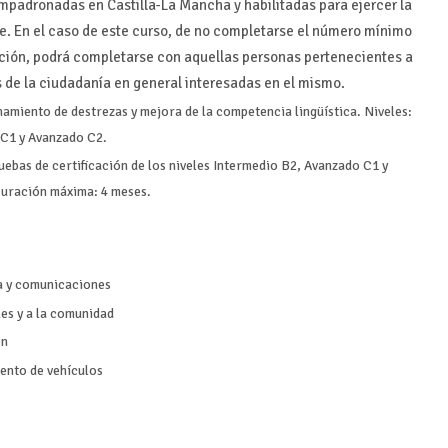
mpadronadas en Castilla-La Mancha y habilitadas para ejercer la
e. En el caso de este curso, de no completarse el número mínimo
zación, podrá completarse con aquellas personas pertenecientes a
s de la ciudadanía en general interesadas en el mismo.
amiento de destrezas y mejora de la competencia lingüística. Niveles:
 C1 y Avanzado C2.
uebas de certificación de los niveles Intermedio B2, Avanzado C1 y
Duración máxima: 4 meses.
a y comunicaciones
es y a la comunidad
ón
ento de vehículos