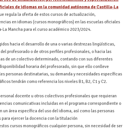
ficiales de idiomas en la comunidad autónoma de Castilla-La
ue regula la oferta de estos cursos de actualización,
cias en idiomas (cursos monográficos) en las escuelas oficiales
la-La Mancha para el curso académico 2023/2024.
idos hacia el desarrollo de una o varias destrezas lingüísticas,
del profesorado o de otros perfiles profesionales, o hacia las
as de un colectivo determinado, contando con sus diferentes
disponibilidad horaria del profesorado, sin que ello conlleve
les personas destinatarias, su demanda y necesidades específicas
áficos tendrán como referencia los niveles B1, B2, C1 y C2.
personal docente u otros colectivos profesionales que requieran
etencias comunicativas incluidas en el programa correspondiente o
 un área específica del uso del idioma, así como las personas
para ejercer la docencia con la titulación
stos cursos monográficos cualquier persona, sin necesidad de ser