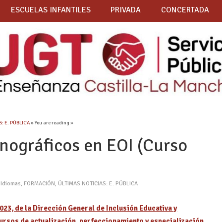
ESCUELAS INFANTILES
PRIVADA
CONCERTADA
: E. PÚBLICA
» You are reading »
nográficos en EOI (Curso
e Idiomas
,
FORMACIÓN
,
ÚLTIMAS NOTICIAS: E. PÚBLICA
23, de la Dirección General de Inclusión Educativa y
cursos de actualización, perfeccionamiento y especialización