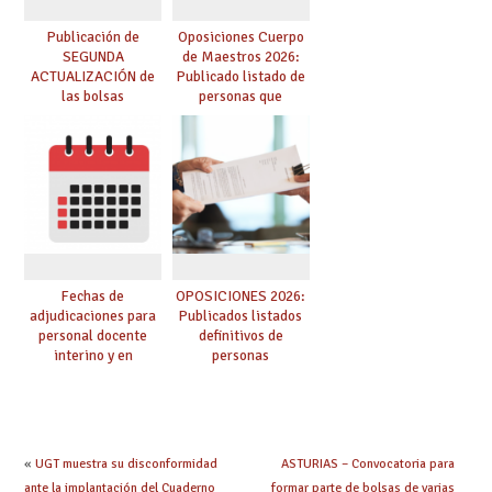
Publicación de
Oposiciones Cuerpo
SEGUNDA
de Maestros 2026:
ACTUALIZACIÓN de
Publicado listado de
las bolsas
personas que
provisionales de
adquieren nueva
Cuerpo de Maestros
especialidad
de especialidades
convocadas a
oposición
Fechas de
OPOSICIONES 2026:
adjudicaciones para
Publicados listados
personal docente
definitivos de
interino y en
personas
prácticas: todo lo que
seleccionadas. ¿Qué
debes saber
hacer ahora si he
obtenido plaza?
«
UGT muestra su disconformidad
ASTURIAS – Convocatoria para
ante la implantación del Cuaderno
formar parte de bolsas de varias