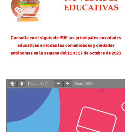
Consulta en el siguiente PDF las principales novedades
educativas en todas las comunidades y ciudades
autónomas en la semana del 11 al 17 de octubre de 2023
Página
1
/
11
Zoom
100%