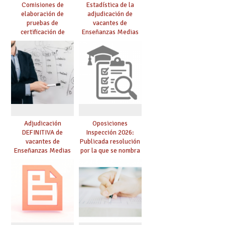
Comisiones de
Estadística de la
elaboración de
adjudicación de
pruebas de
vacantes de
certificación de
Enseñanzas Medias
competencia
para el curso 26/27
lingüística: publicada
resolución definitiva
Adjudicación
Oposiciones
DEFINITIVA de
Inspección 2026:
vacantes de
Publicada resolución
Enseñanzas Medias
por la que se nombra
para el curso 26-27
funcionarios/as en
prácticas, se regulan
dichas prácticas y se
convoca acto público
de adjudicación