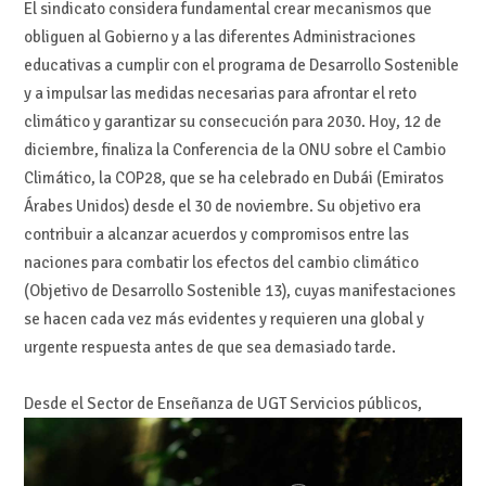
El sindicato considera fundamental
cre
ar mecanismos que
obliguen al Gobierno
y a las diferentes
A
dministraciones
educativas
a cumplir con el programa de
Desarrollo Sostenible
y a impulsar las medidas necesarias para
afron
tar el reto
climático y
garantizar su consecución para 2030.
Hoy
,
12 de
diciembre
, finaliza l
a Conferencia de la
ONU sobre el Cambio
Climático,
la
COP28, que se ha
celebrado en Dubái (E
miratos
Árabes Unidos
) de
sde e
l 30 de
noviembre.
Su
objetivo
e
ra
contr
ibuir
a alcanzar acuerdos y compromisos entre las
naciones
para
combatir
los
efectos
del
cambio
climático
(Objetivo
de
Desarrollo
Sostenible 13)
, cuyas manifestaciones
se hacen cada vez más evidentes y requieren
una global y
u
rgente respuesta antes de que
sea demasiado tarde.
Desde
el
Sector
de
Enseñanza
de
UG
T
Servicios
públicos
,