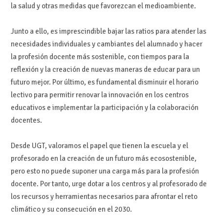
la salud y otras medidas que favorezcan el medioambiente.
Junto
a
ello,
es
impresci
ndible
bajar
la
s
ratios
para
atender
las
necesidades
individuales y cambiant
es del alumnado y ha
cer
la profesión docente más sostenible
,
con tiempos para la
reflexión y la creación de nuevas maneras de educar para un
futuro mejor.
Por
último, es fundamenta
l disminuir el
horario
lectivo
para
permitir
renovar la innovación en los ce
ntros
educativos e implementar la participación
y la
colaboración
docente
s
.
Desde UGT
,
valoramos el papel que tiene
n
la escuela y el
profesorado en la creación
de
un futuro más ecosostenible,
p
e
ro
esto no puede suponer una carga más para la
profesión
doce
nte. Por tanto,
urge
dotar
a los centros y al pr
ofesorado
de
los recursos
y herramientas necesarios para
afrontar el reto
climático y su consecución
en el 2030.