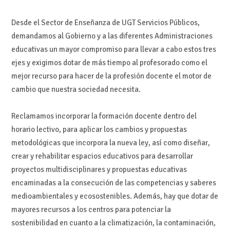
D
esde el Sector de Enseñanza
de UGT
Servicios Públicos,
demandamos
al
G
obierno
y a las diferentes
A
dministraciones
educativas
un mayor
compromiso para llevar a
cabo
estos tres
ejes
y exigimos
dotar de
m
ás tiempo al profesorado
como el
me
jor
recurso para hacer de la profesión docente
el motor de
cambio que nuestra sociedad
necesita.
Reclamamos i
ncorporar la
formaci
ón docente dentro del
horario lectivo,
para
aplicar
los cambios y propuestas
metodológicas que incorpora la nueva ley
, as
í com
o d
iseñar
,
crear
y
rehabilitar
espacios
educativos
para desarrollar
proyectos multi
disciplinares y
propuestas educativas
encaminadas a la consecución de las competencias y saberes
me
dioambientales y ecosostenibles.
Adem
ás, hay que d
otar de
mayores recursos
a
los
centros
para
poten
ciar
la
sostenibilidad
en
cuanto
a
la
climatización,
la
contaminación,