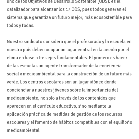
uno
de los Objetivos de Desarrollo Sostenible
(ODS)
:
es el
catalizador para alcanzar los 17 ODS
, pues
todos generan el
sistema que
garantiza un futuro mejor
, más ecosos
tenible
para
todos y todas.
Nuestro sindicato consider
a que el profesorado
y
la escuela
en
nuestro país
debe
n
ocupar un lugar central en la acción por el
clima en base a tres ejes fundamentales
. El
primero es
hacer
de las escuelas un
agente transformador de la conciencia
social y
medioambiental
par
a la constr
ucción de un futuro más
verde.
Los
centros escolares
son un lugar idóneo donde
concienciar a nuestros jóvenes sobre la importancia del
medio
ambiente, no solo a través de los contenidos que
aparecen en el currículo
educativo, sino mediante la
ap
licación prá
ctica de medidas de gestión de los recursos
escolares y
el fomento de
hábitos compatibles con el equilibrio
medioambiental.