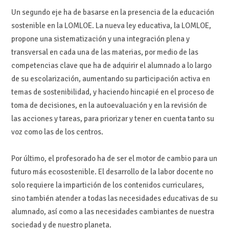
Un segund
o eje ha de
basarse en la presencia de
l
a educación
sostenible en la
LOMLOE
.
La n
ueva ley educativa, la LOMLOE,
propone u
n
a sistematizaci
ó
n
y una
inte
graci
ó
n
plena
y
transversal
en
cada
una de
las
materias,
por
medio
de
la
s
com
petencias clave
que ha
de adquirir
el alumnado
a
lo largo
de su escolarizaci
ó
n,
aumentando su participación
activa en
temas de sostenibilidad, y hac
iendo hincapié en
el pro
ceso de
toma de decisiones, en la autoevaluaci
ó
n y en la revisi
ó
n de
las
acciones y tareas, para priorizar y tener en cuenta tanto su
voz como las de los
centros.
Por
último,
e
l
profesorado
ha
de
ser
el
motor
de
cambio
para
un
fu
turo
más
ecosostenible
.
El desarrollo de
la labor docente no
s
o
lo requiere la impartición de los
contenidos curriculares,
sino también atender a todas las necesidades educativas de
su
alumnado,
as
í
como
a las necesidades cambiantes de nuestra
sociedad y de
nuestro planeta.