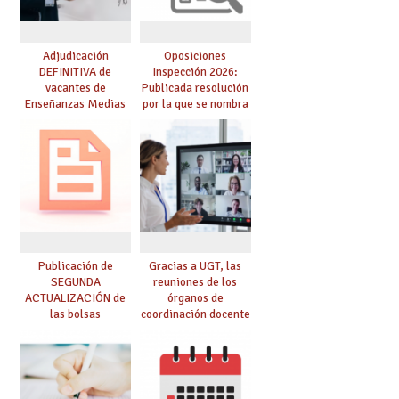
Adjudicación
Oposiciones
DEFINITIVA de
Inspección 2026:
vacantes de
Publicada resolución
Enseñanzas Medias
por la que se nombra
para el curso 26-27
funcionarios/as en
prácticas, se regulan
dichas prácticas y se
convoca acto público
de adjudicación
Publicación de
Gracias a UGT, las
SEGUNDA
reuniones de los
ACTUALIZACIÓN de
órganos de
las bolsas
coordinación docente
provisionales de
se pueden celebrar
Cuerpo de Maestros
de manera
de especialidades
telemática, sin exigir
convocadas a
presencialidad en el
oposición
centro