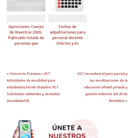
Oposiciones Cuerpo
Fechas de
de Maestros 2026:
adjudicaciones para
Publicado listado de
personal docente
personas que
interino y en
adquieren nueva
prácticas: todo lo que
especialidad
debes saber
«
Consorcio Erasmus+ VET:
UGT secundará el paro parcial y
Actividades de movilidad para
las movilizaciones de la
estudiantes/recién titulados VET.
educación infantil privada y
Solicitudes admitidas y excluidas
gestión indirecta del 20 de
(modalidad B)
diciembre
»