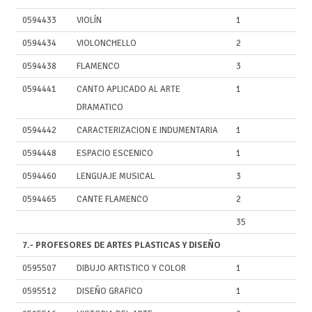
0594433
VIOLÍN
1
0594434
VIOLONCHELLO
2
0594438
FLAMENCO
3
0594441
CANTO APLICADO AL ARTE
1
DRAMATICO
0594442
CARACTERIZACION E INDUMENTARIA
1
0594448
ESPACIO ESCENICO
1
0594460
LENGUAJE MUSICAL
3
0594465
CANTE FLAMENCO
2
35
7.- PROFESORES DE ARTES PLASTICAS Y DISEÑO
0595507
DIBUJO ARTISTICO Y COLOR
1
0595512
DISEÑO GRAFICO
1