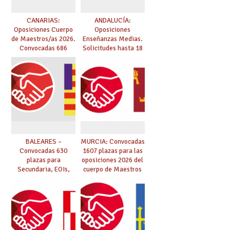
CANARIAS:
ANDALUCÍA:
Oposiciones Cuerpo
Oposiciones
de Maestros/as 2026.
Enseñanzas Medias.
Convocadas 686
Solicitudes hasta 18
plazas. Solicitudes
de marzo.
del 26 de marzo al 24
de abril.
BALEARES –
MURCIA: Convocadas
Convocadas 630
1607 plazas para las
plazas para
oposiciones 2026 del
Secundaria, EOIs,
cuerpo de Maestros
Maestros,
(solicitudes del 26 de
Conservatorios y FP
enero al 13 de
febrero)