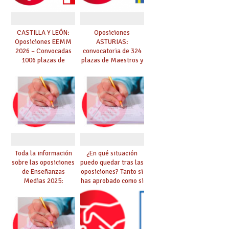
CASTILLA Y LEÓN:
Oposiciones
Oposiciones EEMM
ASTURIAS:
2026 – Convocadas
convocatoria de 324
1006 plazas de
plazas de Maestros y
Secundaria, EOIs y
10 plazas de
Conservatorios
Catedráticos de
(solicitudes del 15 de
Música y Artes
enero al 4 de febrero)
Escénicas
Toda la información
¿En qué situación
sobre las oposiciones
puedo quedar tras las
de Enseñanzas
oposiciones? Tanto si
Medias 2025:
has aprobado como si
PUBLICADO LISTADO
te quedas en bolsa,
DEFINITIVO DE
te lo explicamos todo
ASPIRANTES
aquí
SELECCIONADOS