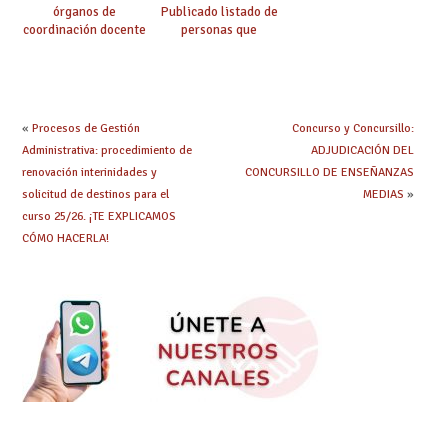
órganos de
Publicado listado de
coordinación docente
personas que
se pueden celebrar
adquieren nueva
de manera
especialidad
telemática, sin exigir
presencialidad en el
centro
«
Procesos de Gestión
Concurso y Concursillo:
Administrativa: procedimiento de
ADJUDICACIÓN DEL
renovación interinidades y
CONCURSILLO DE ENSEÑANZAS
solicitud de destinos para el
MEDIAS
»
curso 25/26. ¡TE EXPLICAMOS
CÓMO HACERLA!