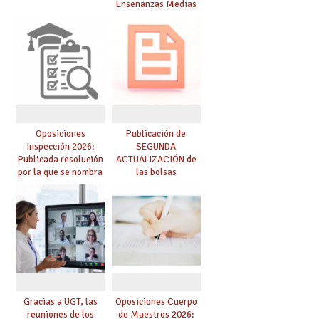
Enseñanzas Medias
para el curso 26-27
Oposiciones
Publicación de
Inspección 2026:
SEGUNDA
Publicada resolución
ACTUALIZACIÓN de
por la que se nombra
las bolsas
funcionarios/as en
provisionales de
prácticas, se regulan
Cuerpo de Maestros
dichas prácticas y se
de especialidades
convoca acto público
convocadas a
de adjudicación
oposición
Gracias a UGT, las
Oposiciones Cuerpo
reuniones de los
de Maestros 2026: