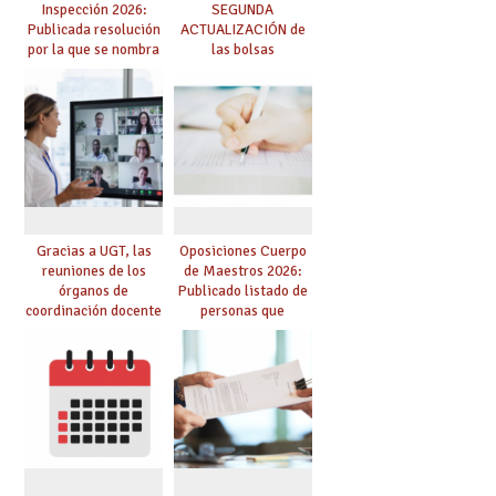
Inspección 2026:
SEGUNDA
Publicada resolución
ACTUALIZACIÓN de
por la que se nombra
las bolsas
funcionarios/as en
provisionales de
prácticas, se regulan
Cuerpo de Maestros
dichas prácticas y se
de especialidades
convoca acto público
convocadas a
de adjudicación
oposición
Gracias a UGT, las
Oposiciones Cuerpo
reuniones de los
de Maestros 2026:
órganos de
Publicado listado de
coordinación docente
personas que
se pueden celebrar
adquieren nueva
de manera
especialidad
telemática, sin exigir
presencialidad en el
centro