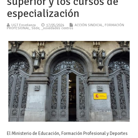
superior y los cursos de
especialización
UGT Enseñanza
17/05/2024
ACCIÓN SINDICAL
,
FORMACIÓN
PROFESIONAL
,
Slide
,
_novedades centros
El Ministerio de Educación, Formación Profesional y Deportes