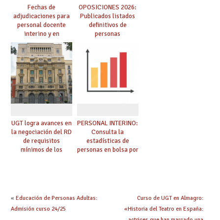
Fechas de
OPOSICIONES 2026:
adjudicaciones para
Publicados listados
personal docente
definitivos de
interino y en
personas
prácticas: todo lo que
seleccionadas. ¿Qué
debes saber
hacer ahora si he
obtenido plaza?
UGT logra avances en
PERSONAL INTERINO:
la negociación del RD
Consulta la
de requisitos
estadísticas de
mínimos de los
personas en bolsa por
centros educativos y
cuerpo, especialidad
exige al Ministerio
y tipo de bolsa para
que los compromisos
el curso 26/27
se materialicen con
la mayor agilidad
«
Educación de Personas Adultas:
Curso de UGT en Almagro:
posible
Admisión curso 24/25
«Historia del Teatro en España:
actrices que han marcado una