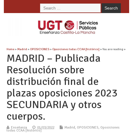
Home
»
Madrid
»
OPOSICIONES
»
Oposiciones todas CCAA [histórico]
» You are reading »
MADRID – Publicada
Resolución sobre
distribución final de
plazas oposiciones 2023
SECUNDARIA y otros
cuerpos.
Enseñanza
01/03/2022
Madrid
,
OPOSICIONES
,
Oposiciones
todas CCAA [histórico]