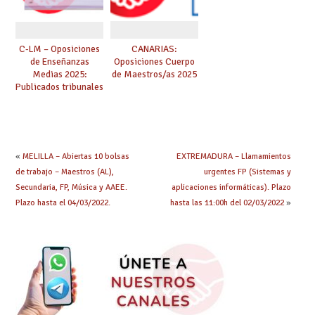
C-LM – Oposiciones
CANARIAS:
de Enseñanzas
Oposiciones Cuerpo
Medias 2025:
de Maestros/as 2025
Publicados tribunales
y sedes. CONSULTA
AQUÍ TU TRIBUNAL.
Las pruebas se
iniciarán el 21 de
junio.
«
MELILLA – Abiertas 10 bolsas
EXTREMADURA – Llamamientos
de trabajo – Maestros (AL),
urgentes FP (Sistemas y
Secundaria, FP, Música y AAEE.
aplicaciones informáticas). Plazo
Plazo hasta el 04/03/2022.
hasta las 11:00h del 02/03/2022
»