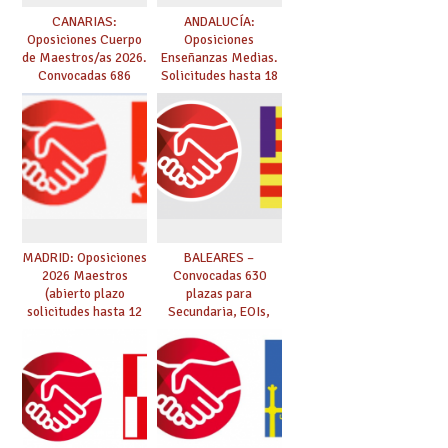
CANARIAS:
ANDALUCÍA:
Oposiciones Cuerpo
Oposiciones
de Maestros/as 2026.
Enseñanzas Medias.
Convocadas 686
Solicitudes hasta 18
plazas. Solicitudes
de marzo.
del 26 de marzo al 24
de abril.
MADRID: Oposiciones
BALEARES –
2026 Maestros
Convocadas 630
(abierto plazo
plazas para
solicitudes hasta 12
Secundaria, EOIs,
de marzo)
Maestros,
Conservatorios y FP