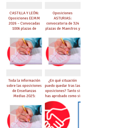
CASTILLA Y LEÓN:
Oposiciones
Oposiciones EEMM
ASTURIAS:
2026 – Convocadas
convocatoria de 324
1006 plazas de
plazas de Maestros y
Secundaria, EOIs y
10 plazas de
Conservatorios
Catedráticos de
(solicitudes del 15 de
Música y Artes
enero al 4 de febrero)
Escénicas
Toda la información
¿En qué situación
sobre las oposiciones
puedo quedar tras las
de Enseñanzas
oposiciones? Tanto si
Medias 2025:
has aprobado como si
PUBLICADO LISTADO
te quedas en bolsa,
DEFINITIVO DE
te lo explicamos todo
ASPIRANTES
aquí
SELECCIONADOS