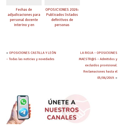
Fechas de
OPOSICIONES 2026:
adjudicaciones para
Publicados listados
personal docente
definitivos de
interino y en
personas
prácticas: todo lo que
seleccionadas. ¿Qué
debes saber
hacer ahora si he
obtenido plaza?
«
OPOSICIONES CASTILLA Y LEÓN
LA RIOJA – OPOSICIONES
– Todas las noticias y novedades
MAESTR@S – Admitidos y
excluidos provisional.
Reclamaciones hasta el
05/06/2019.
»