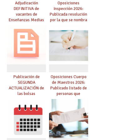
Adjudicación
Oposiciones
DEFINITIVA de
Inspección 2026:
vacantes de
Publicada resolución
Enseñanzas Medias
por la que se nombra
para el curso 26-27
funcionarios/as en
prácticas, se regulan
dichas prácticas y se
convoca acto público
de adjudicación
Publicación de
Oposiciones Cuerpo
SEGUNDA
de Maestros 2026:
ACTUALIZACIÓN de
Publicado listado de
las bolsas
personas que
provisionales de
adquieren nueva
Cuerpo de Maestros
especialidad
de especialidades
convocadas a
oposición