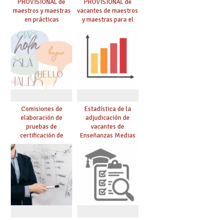
PROVISIONAL de
PROVISIONAL de
maestros y maestras
vacantes de maestros
en prácticas
y maestras para el
curso 26-27
Comisiones de
Estadística de la
elaboración de
adjudicación de
pruebas de
vacantes de
certificación de
Enseñanzas Medias
competencia
para el curso 26/27
lingüística: publicada
resolución definitiva