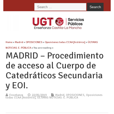
Home
»
Madrid
»
OPOSICIONES
»
Oposiciones todas CCAA [histórico]
»
ÚLTIMAS
NOTICIAS: E. PÚBLICA
» You are reading »
MADRID – Procedimiento
de acceso al Cuerpo de
Catedráticos Secundaria
y EOI.
Enseñanza
22/05/2019
Madrid
,
OPOSICIONES
,
Oposiciones
todas CCAA [histórico]
,
ÚLTIMAS NOTICIAS: E. PÚBLICA