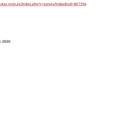
estas.jccm.es/index.php?r=survey/index&sid=867394
e 2020.