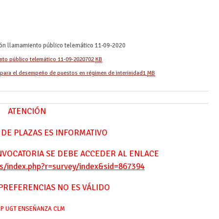
ón llamamiento público telemático 11-09-2020
nto público telemático 11-09-2020
702
KB
 para el desempeño de puestos en régimen de interinidad
1
MB
ATENCIÓN
 DE PLAZAS ES INFORMATIVO
ONVOCATORIA SE DEBE ACCEDER AL ENLACE
es/index.php?r=survey/index&sid=867394
PREFERENCIAS NO ES VÁLIDO
SP UGT ENSEÑANZA CLM