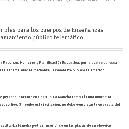
izadas
,
INTERINOS
,
Llamamientos telemáticos
,
ÚLTIMAS NOTICIAS: E. PÚBLICA
nibles para los cuerpos de Enseñanzas
lamamiento público telemático
de Recursos Humanos y Planificación Educativa, por la que se convoca
intas especialidades mediante llamamiento público telemático.
de personal docente en Castilla-La Mancha recibirán una invitación
specífico. Si recibe esta invitación,
no debe completar la encuesta del
astilla-La Mancha podrán inscribirse en las plazas de su elección