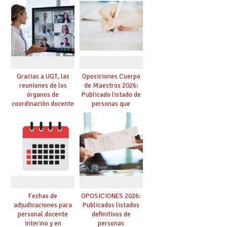
prácticas, se regulan
Cuerpo de Maestros
dichas prácticas y se
de especialidades
convoca acto público
convocadas a
de adjudicación
oposición
Gracias a UGT, las
Oposiciones Cuerpo
reuniones de los
de Maestros 2026:
órganos de
Publicado listado de
coordinación docente
personas que
se pueden celebrar
adquieren nueva
de manera
especialidad
telemática, sin exigir
presencialidad en el
centro
Fechas de
OPOSICIONES 2026:
adjudicaciones para
Publicados listados
personal docente
definitivos de
interino y en
personas