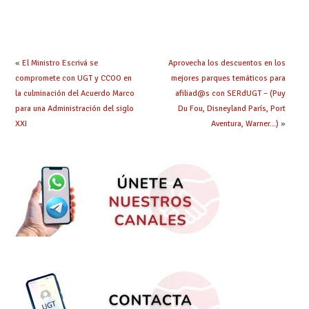
prácticas: todo lo que
seleccionadas. ¿Qué
debes saber
hacer ahora si he
obtenido plaza?
«
El Ministro Escrivá se
Aprovecha los descuentos en los
compromete con UGT y CCOO en
mejores parques temáticos para
la culminación del Acuerdo Marco
afiliad@s con SERdUGT – (Puy
para una Administración del siglo
Du Fou, Disneyland París, Port
XXI
Aventura, Warner…)
»