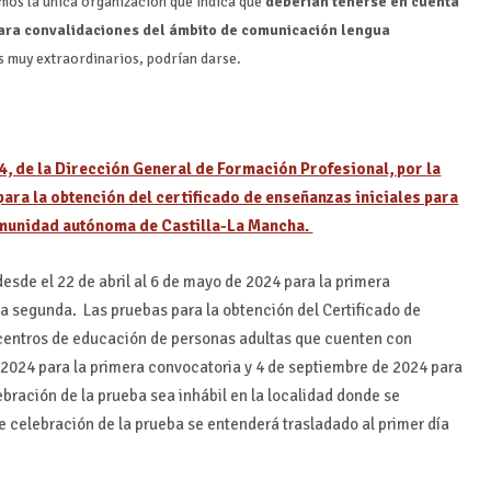
omos la única organización que indica que
deberían tenerse en cuenta
 para convalidaciones del ámbito de comunicación lengua
s muy extraordinarios, podrían darse.
, de la Dirección General de Formación Profesional, por la
para la obtención del certificado de enseñanzas iniciales para
omunidad autónoma de Castilla-La Mancha.
esde el 22 de abril al 6 de mayo de 2024 para la primera
 la segunda. Las pruebas para la obtención del Certificado de
 centros de educación de personas adultas que cuenten con
e 2024 para la primera convocatoria y 4 de septiembre de 2024 para
ebración de la prueba sea inhábil en la localidad donde se
de celebración de la prueba se entenderá trasladado al primer día