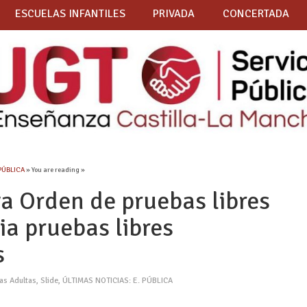
ESCUELAS INFANTILES
PRIVADA
CONCERTADA
 PÚBLICA
» You are reading »
va Orden de pruebas libres
ia pruebas libres
s
as Adultas
,
Slide
,
ÚLTIMAS NOTICIAS: E. PÚBLICA