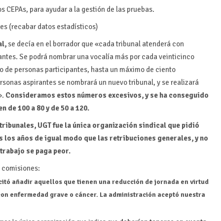
os CEPAs, para ayudar a la gestión de las pruebas.
les (recabar datos estadísticos)
l,
se decía en el borrador que «cada tribunal atenderá con
antes. Se podrá nombrar una vocalía más por cada veinticinco
o de personas participantes, hasta un máximo de ciento
ersonas aspirantes se nombrará un nuevo tribunal, y se realizará
».
Consideramos estos números excesivos, y se ha conseguido
n de 100 a 80 y de 50 a 120.
tribunales,
UGT fue la única organización sindical que pidió
s los años de igual modo que las retribuciones generales, y no
 trabajo se paga peor.
y comisiones:
citó añadir aquellos que tienen una reducción de jornada en virtud
 con enfermedad grave o cáncer. La administración aceptó nuestra
.