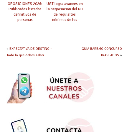
OPOSICIONES 2026:
UGT logra avances en
Publicados listados
la negociación del RD
definitivos de
de requisitos
personas
mínimos de los
seleccionadas. ¿Qué
centros educativos y
hacer ahora si he
exige al Ministerio
obtenido plaza?
que los compromisos
se materialicen con
la mayor agilidad
«
EXPECTATIVA DE DESTINO –
GUÍA BAREMO CONCURSO
posible
Todo lo que debes saber
TRASLADOS
»