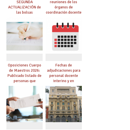
SEGUNDA
reuniones de los
ACTUALIZACIÓN de
órganos de
las bolsas
coordinación docente
provisionales de
se pueden celebrar
Cuerpo de Maestros
de manera
de especialidades
telemática, sin exigir
convocadas a
presencialidad en el
oposición
centro
Oposiciones Cuerpo
Fechas de
de Maestros 2026:
adjudicaciones para
Publicado listado de
personal docente
personas que
interino y en
adquieren nueva
prácticas: todo lo que
especialidad
debes saber