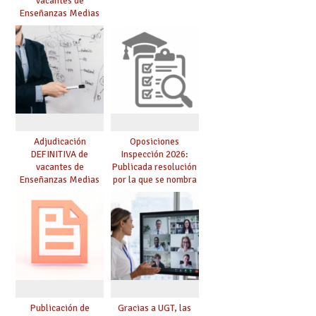
vacantes de
Enseñanzas Medias
para el curso 26/27
Adjudicación
Oposiciones
DEFINITIVA de
Inspección 2026:
vacantes de
Publicada resolución
Enseñanzas Medias
por la que se nombra
para el curso 26-27
funcionarios/as en
prácticas, se regulan
dichas prácticas y se
convoca acto público
de adjudicación
Publicación de
Gracias a UGT, las