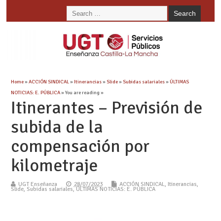
Home
»
ACCIÓN SINDICAL
»
Itinerancias
»
Slide
»
Subidas salariales
»
ÚLTIMAS
NOTICIAS: E. PÚBLICA
» You are reading »
Itinerantes – Previsión de
subida de la
compensación por
kilometraje
UGT Enseñanza
28/07/2023
ACCIÓN SINDICAL
,
Itinerancias
,
Slide
,
Subidas salariales
,
ÚLTIMAS NOTICIAS: E. PÚBLICA