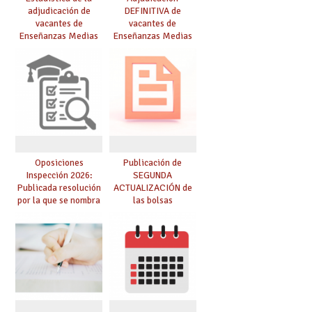
adjudicación de
DEFINITIVA de
vacantes de
vacantes de
Enseñanzas Medias
Enseñanzas Medias
para el curso 26/27
para el curso 26-27
Oposiciones
Publicación de
Inspección 2026:
SEGUNDA
Publicada resolución
ACTUALIZACIÓN de
por la que se nombra
las bolsas
funcionarios/as en
provisionales de
prácticas, se regulan
Cuerpo de Maestros
dichas prácticas y se
de especialidades
convoca acto público
convocadas a
de adjudicación
oposición