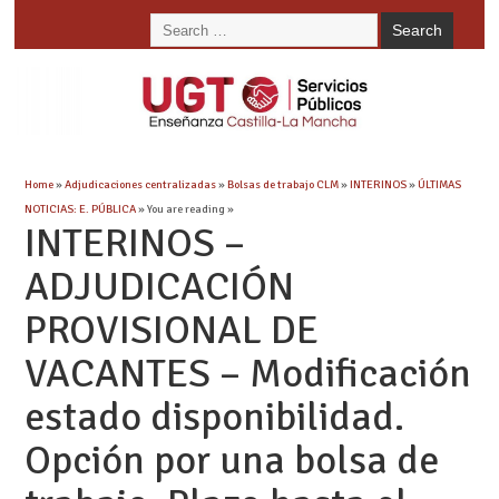
Home
»
Adjudicaciones centralizadas
»
Bolsas de trabajo CLM
»
INTERINOS
»
ÚLTIMAS
NOTICIAS: E. PÚBLICA
» You are reading »
INTERINOS –
ADJUDICACIÓN
PROVISIONAL DE
VACANTES – Modificación
estado disponibilidad.
Opción por una bolsa de