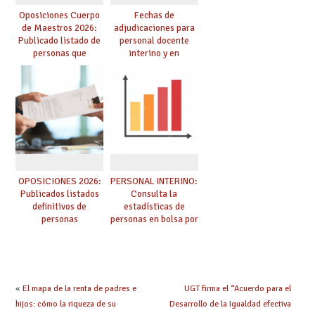
Oposiciones Cuerpo
Fechas de
de Maestros 2026:
adjudicaciones para
Publicado listado de
personal docente
personas que
interino y en
adquieren nueva
prácticas: todo lo que
especialidad
debes saber
OPOSICIONES 2026:
PERSONAL INTERINO:
Publicados listados
Consulta la
definitivos de
estadísticas de
personas
personas en bolsa por
seleccionadas. ¿Qué
cuerpo, especialidad
hacer ahora si he
y tipo de bolsa para
obtenido plaza?
el curso 26/27
«
El mapa de la renta de padres e
UGT firma el “Acuerdo para el
hijos: cómo la riqueza de su
Desarrollo de la Igualdad efectiva