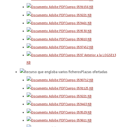
Cuerpo 0591
156
KB
Cuerpo 0592
21
KB
Cuerpo 0594
61
KB
Cuerpo 0595
30
KB
Cuerpo 0596
10
KB
Cuerpo 0597
452
KB
Cuerpo 0597 Anterior a la LOGSE
13
KB
Plazas ofertadas
Cuerpo 0590
712
KB
Cuerpo 0591
125
KB
Cuerpo 0592
21
KB
Cuerpo 0594
63
KB
Cuerpo 0595
29
KB
Cuerpo 0596
11
KB