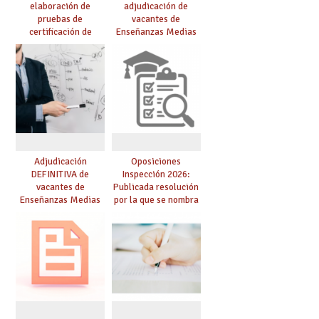
elaboración de
adjudicación de
pruebas de
vacantes de
certificación de
Enseñanzas Medias
competencia
para el curso 26/27
lingüística: publicada
resolución definitiva
Adjudicación
Oposiciones
DEFINITIVA de
Inspección 2026:
vacantes de
Publicada resolución
Enseñanzas Medias
por la que se nombra
para el curso 26-27
funcionarios/as en
prácticas, se regulan
dichas prácticas y se
convoca acto público
de adjudicación