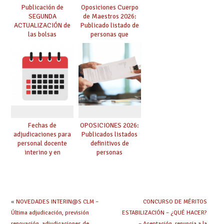
Publicación de
Oposiciones Cuerpo
SEGUNDA
de Maestros 2026:
ACTUALIZACIÓN de
Publicado listado de
las bolsas
personas que
provisionales de
adquieren nueva
Cuerpo de Maestros
especialidad
de especialidades
convocadas a
oposición
Fechas de
OPOSICIONES 2026:
adjudicaciones para
Publicados listados
personal docente
definitivos de
interino y en
personas
prácticas: todo lo que
seleccionadas. ¿Qué
debes saber
hacer ahora si he
obtenido plaza?
«
NOVEDADES INTERIN@S CLM –
CONCURSO DE MÉRITOS
Última adjudicación, previsión
ESTABILIZACIÓN – ¿QUÉ HACER?
renovación, adjudicaciones de
– Aceptación, renuncia a la