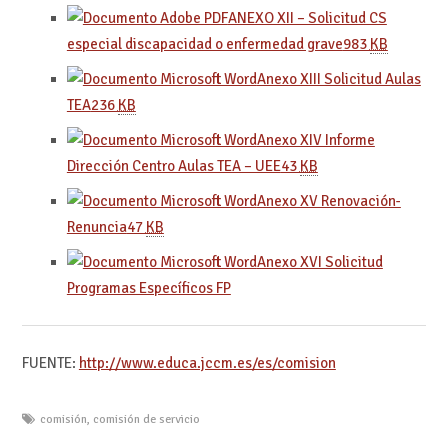
ANEXO XII – Solicitud CS
especial discapacidad o enfermedad grave
983
KB
Anexo XIII Solicitud Aulas
TEA
236
KB
Anexo XIV Informe
Dirección Centro Aulas TEA – UEE
43
KB
Anexo XV Renovación-
Renuncia
47
KB
Anexo XVI Solicitud
Programas Específicos FP
FUENTE:
http://www.educa.jccm.es/es/comision
comisión
,
comisión de servicio