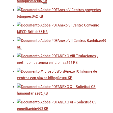
bilingüismo
986
KB
Anexo V Centros proyectos
bilingües
342
KB
Anexo VI Centro Convenio
MECD-British
73
KB
Anexo VII Centros Bachibac
69
KB
ANEXO VIII Titulaciones y
certif competencia en idiomas
292
KB
Anexo IX Informe de
centros con plazas bilingües
60
KB
ANEXO X – Solicitud CS
humanitaria
981
KB
ANEXO XI – Solicitud CS
conciliación
993
KB