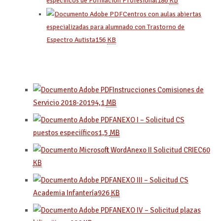
específicos de Formación Profesional
186
KB
Centros con aulas abiertas
especializadas para alumnado con Trastorno de
Espectro Autista
156
KB
Instrucciones Comisiones de
Servicio 2018-2019
4,1
MB
ANEXO I – Solicitud CS
puestos especiíficos
1,5
MB
Anexo II Solicitud CRIEC
60
KB
ANEXO III – Solicitud CS
Academia Infantería
926
KB
ANEXO IV – Solicitud plazas