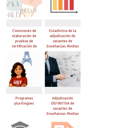
Comisiones de
Estadística de la
elaboración de
adjudicación de
pruebas de
vacantes de
certificación de
Enseñanzas Medias
competencia
para el curso 26/27
lingüística: publicada
resolución definitiva
Programas
Adjudicación
plurilingües
DEFINITIVA de
vacantes de
Enseñanzas Medias
para el curso 26-27