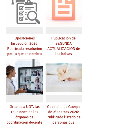
Oposiciones
Publicación de
Inspección 2026:
SEGUNDA
Publicada resolución
ACTUALIZACIÓN de
por la que se nombra
las bolsas
funcionarios/as en
provisionales de
prácticas, se regulan
Cuerpo de Maestros
dichas prácticas y se
de especialidades
convoca acto público
convocadas a
de adjudicación
oposición
Gracias a UGT, las
Oposiciones Cuerpo
reuniones de los
de Maestros 2026:
órganos de
Publicado listado de
coordinación docente
personas que
se pueden celebrar
adquieren nueva