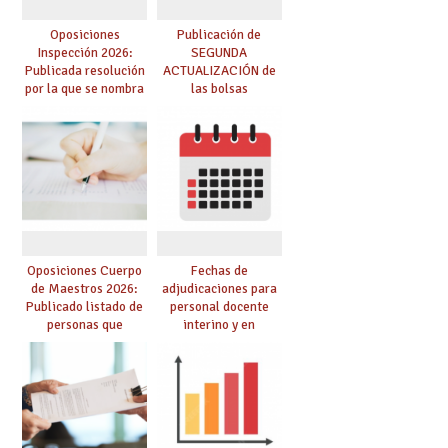
Oposiciones
Publicación de
Inspección 2026:
SEGUNDA
Publicada resolución
ACTUALIZACIÓN de
por la que se nombra
las bolsas
funcionarios/as en
provisionales de
prácticas, se regulan
Cuerpo de Maestros
dichas prácticas y se
de especialidades
convoca acto público
convocadas a
de adjudicación
oposición
Oposiciones Cuerpo
Fechas de
de Maestros 2026:
adjudicaciones para
Publicado listado de
personal docente
personas que
interino y en
adquieren nueva
prácticas: todo lo que
especialidad
debes saber