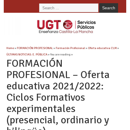
Home
»
FORMACIÓN PROFESIONAL
»
Formación Profesional
»
Oferta educativa CLM
»
ÚLTIMAS NOTICIAS: E. PÚBLICA
» You are reading »
FORMACIÓN
PROFESIONAL – Oferta
educativa 2021/2022:
Ciclos Formativos
experimentales
(presencial, ordinario y