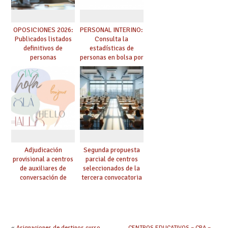
OPOSICIONES 2026:
PERSONAL INTERINO:
Publicados listados
Consulta la
definitivos de
estadísticas de
personas
personas en bolsa por
seleccionadas. ¿Qué
cuerpo, especialidad
hacer ahora si he
y tipo de bolsa para
obtenido plaza?
el curso 26/27
Adjudicación
Segunda propuesta
provisional a centros
parcial de centros
de auxiliares de
seleccionados de la
conversación de
tercera convocatoria
inglés y francés
de ayudas del Plan de
climatización en
colegios
«
Asignaciones de destinos curso
CENTROS EDUCATIVOS – CRA –