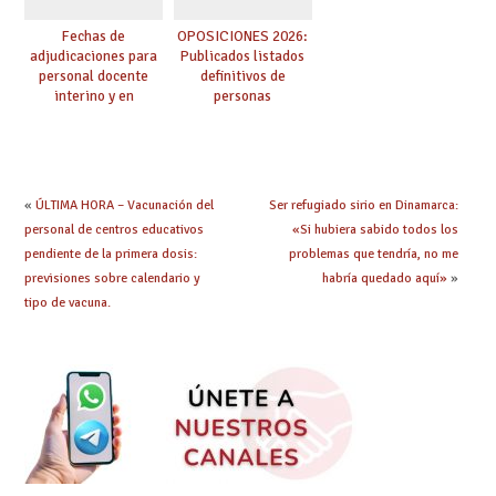
Fechas de
OPOSICIONES 2026:
adjudicaciones para
Publicados listados
personal docente
definitivos de
interino y en
personas
prácticas: todo lo que
seleccionadas. ¿Qué
debes saber
hacer ahora si he
obtenido plaza?
«
ÚLTIMA HORA – Vacunación del
Ser refugiado sirio en Dinamarca:
personal de centros educativos
«Si hubiera sabido todos los
pendiente de la primera dosis:
problemas que tendría, no me
previsiones sobre calendario y
habría quedado aquí»
»
tipo de vacuna.