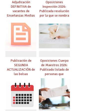
Adjudicación
Oposiciones
DEFINITIVA de
Inspección 2026:
vacantes de
Publicada resolución
Enseñanzas Medias
por la que se nombra
para el curso 26-27
funcionarios/as en
prácticas, se regulan
dichas prácticas y se
convoca acto público
de adjudicación
Publicación de
Oposiciones Cuerpo
SEGUNDA
de Maestros 2026:
ACTUALIZACIÓN de
Publicado listado de
las bolsas
personas que
provisionales de
adquieren nueva
Cuerpo de Maestros
especialidad
de especialidades
convocadas a
oposición