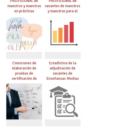
PROVISIONAL de
PROVISIONAL de
maestros y maestras
vacantes de maestros
en prácticas
y maestras para el
curso 26-27
Comisiones de
Estadística de la
elaboración de
adjudicación de
pruebas de
vacantes de
certificación de
Enseñanzas Medias
competencia
para el curso 26/27
lingüística: publicada
resolución definitiva