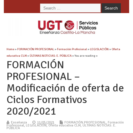
Home
»
FORMACIÓN PROFESIONAL
»
Formación Profesional
»
LEGISLACIÓN
»
Oferta
educativa CLM
»
ÚLTIMAS NOTICIAS: E. PÚBLICA
» You are reading »
FORMACIÓN
PROFESIONAL –
Modificación de oferta de
Ciclos Formativos
2020/2021
Enseñanza
11/05/2021
FORMACIÓN PROFESIONAL
,
Formación
Profesional
,
LEGISLACIÓN
,
Oferta educativa CLM
,
ÚLTIMAS NOTICIAS: E.
PÚBLICA