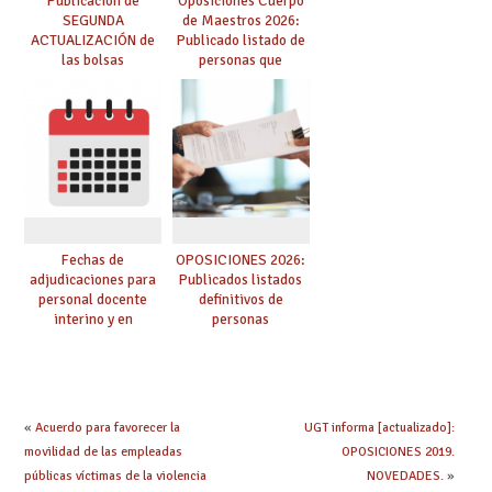
Publicación de
Oposiciones Cuerpo
SEGUNDA
de Maestros 2026:
ACTUALIZACIÓN de
Publicado listado de
las bolsas
personas que
provisionales de
adquieren nueva
Cuerpo de Maestros
especialidad
de especialidades
convocadas a
oposición
Fechas de
OPOSICIONES 2026:
adjudicaciones para
Publicados listados
personal docente
definitivos de
interino y en
personas
prácticas: todo lo que
seleccionadas. ¿Qué
debes saber
hacer ahora si he
obtenido plaza?
«
Acuerdo para favorecer la
UGT informa [actualizado]:
movilidad de las empleadas
OPOSICIONES 2019.
públicas víctimas de la violencia
NOVEDADES.
»