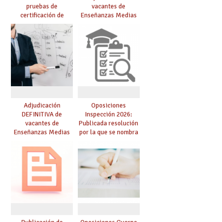
pruebas de
vacantes de
certificación de
Enseñanzas Medias
competencia
para el curso 26/27
lingüística: publicada
resolución definitiva
Adjudicación
Oposiciones
DEFINITIVA de
Inspección 2026:
vacantes de
Publicada resolución
Enseñanzas Medias
por la que se nombra
para el curso 26-27
funcionarios/as en
prácticas, se regulan
dichas prácticas y se
convoca acto público
de adjudicación