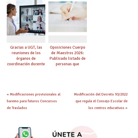
prácticas, se regulan
Cuerpo de Maestros
dichas prácticas y se
de especialidades
convoca acto público
convocadas a
de adjudicación
oposición
Gracias a UGT, las
Oposiciones Cuerpo
reuniones de los
de Maestros 2026:
órganos de
Publicado listado de
coordinación docente
personas que
se pueden celebrar
adquieren nueva
de manera
especialidad
telemática, sin exigir
presencialidad en el
centro
«
Modificaciones provisionales al
Modificación del Decreto 93/2022
baremo para futuros Concursos
que regula el Consejo Escolar de
de Traslados
los centros educativos
»