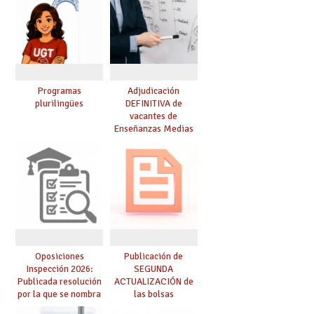
resolución definitiva
Programas
Adjudicación
plurilingües
DEFINITIVA de
vacantes de
Enseñanzas Medias
para el curso 26-27
Oposiciones
Publicación de
Inspección 2026:
SEGUNDA
Publicada resolución
ACTUALIZACIÓN de
por la que se nombra
las bolsas
funcionarios/as en
provisionales de