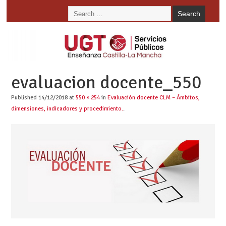
evaluacion docente_550
Published
14/12/2018
at
550 × 254
in
Evaluación docente CLM – Ámbitos,
dimensiones, indicadores y procedimiento.
.