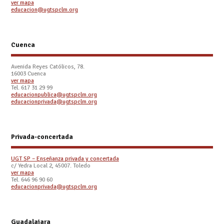
ver mapa
educacion@ugtspclm.org
Cuenca
Avenida Reyes Católicos, 78.
16003 Cuenca
ver mapa
Tel. 617 31 29 99
educacionpublica@ugtspclm.org
educacionprivada@ugtspclm.org
Privada-concertada
UGT SP – Enseñanza privada y concertada
c/ Yedra Local 2, 45007. Toledo
ver mapa
Tel. 646 96 90 60
educacionprivada@ugtspclm.org
Guadalajara