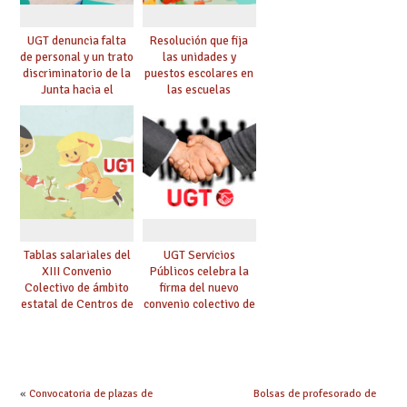
UGT denuncia falta
Resolución que fija
de personal y un trato
las unidades y
discriminatorio de la
puestos escolares en
Junta hacia el
las escuelas
personal de las
infantiles de
escuelas infantiles de
titularidad de la
Castilla-La Mancha
Consejería
Tablas salariales del
UGT Servicios
XIII Convenio
Públicos celebra la
Colectivo de ámbito
firma del nuevo
estatal de Centros de
convenio colectivo de
asistencia y
Educación Infantil
Educación Infantil
«
Convocatoria de plazas de
Bolsas de profesorado de