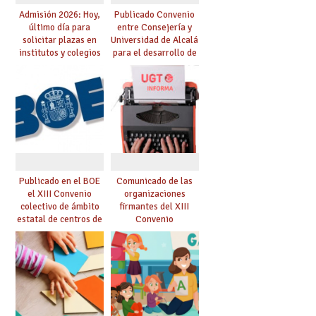
Admisión 2026: Hoy,
Publicado Convenio
último día para
entre Consejería y
solicitar plazas en
Universidad de Alcalá
institutos y colegios
para el desarrollo de
(2º ciclo de infantil y
proyectos de
primaria)
investigación e
innovación en centros
sostenidos con
fondos públicos
Publicado en el BOE
Comunicado de las
el XIII Convenio
organizaciones
colectivo de ámbito
firmantes del XIII
estatal de centros de
Convenio
asistencia y
educación infantil