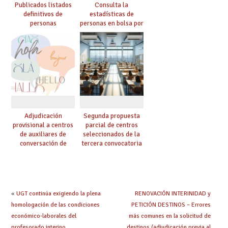
Publicados listados
Consulta la
definitivos de
estadísticas de
personas
personas en bolsa por
seleccionadas. ¿Qué
cuerpo, especialidad
hacer ahora si he
y tipo de bolsa para
obtenido plaza?
el curso 26/27
Adjudicación
Segunda propuesta
provisional a centros
parcial de centros
de auxiliares de
seleccionados de la
conversación de
tercera convocatoria
inglés y francés
de ayudas del Plan de
climatización en
colegios
«
UGT continúa exigiendo la plena
RENOVACIÓN INTERINIDAD y
homologación de las condiciones
PETICIÓN DESTINOS – Errores
económico-laborales del
más comunes en la solicitud de
profesorado interino
destinos (adjudicación previa al