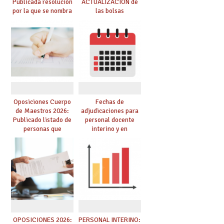
Publicada resolución
ACTUALIZACIÓN de
por la que se nombra
las bolsas
funcionarios/as en
provisionales de
prácticas, se regulan
Cuerpo de Maestros
dichas prácticas y se
de especialidades
convoca acto público
convocadas a
de adjudicación
oposición
Oposiciones Cuerpo
Fechas de
de Maestros 2026:
adjudicaciones para
Publicado listado de
personal docente
personas que
interino y en
adquieren nueva
prácticas: todo lo que
especialidad
debes saber
OPOSICIONES 2026:
PERSONAL INTERINO: