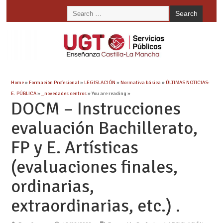
Home
»
Formación Profesional
»
LEGISLACIÓN
»
Normativa básica
»
ÚLTIMAS NOTICIAS:
E. PÚBLICA
»
_novedades centros
» You are reading »
DOCM – Instrucciones
evaluación Bachillerato,
FP y E. Artísticas
(evaluaciones finales,
ordinarias,
extraordinarias, etc.) .