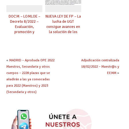
DOCM – LOMLOE –
NUEVA LEY DE FP – La
Decreto 8/2022 –
lucha de UGT
Evaluación,
consigue avances en
promoción y
la solución de los
titulación. Primaria,
problemas creados
Secundaria,
por la LOMLOE a los
Bachillerato y
PTFP: extinción del
Formación
cuerpo, equiparación
Profesional.
y titulaciones
«
MADRID – Aprobada OPE 2022
Adjudicación centralizada
equivalentes a
Maestros, Secundaria y otros
18/02/2022 – Maestr@s y
efectos docentes.
cuerpos – 2228 plazas que se
EEMM
»
añadirán a las ya convocadas
para 2022 (Maestros) y 2023
(Secundaria y otros)