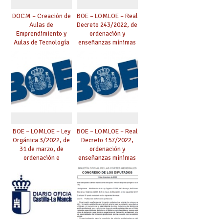
DOCM – Creación de
BOE – LOMLOE – Real
Aulas de
Decreto 243/2022, de
Emprendimiento y
ordenación y
Aulas de Tecnología
enseñanzas mínimas
Aplicada en centros
de Bachillerato.
de CLM
BOE – LOMLOE – Ley
BOE – LOMLOE – Real
Orgánica 3/2022, de
Decreto 157/2022,
31 de marzo, de
ordenación y
ordenación e
enseñanzas mínimas
integración de la
de la Educación
Formación
Primaria
Profesional.