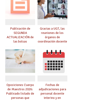
convoca acto público
de adjudicación
Publicación de
Gracias a UGT, las
SEGUNDA
reuniones de los
ACTUALIZACIÓN de
órganos de
las bolsas
coordinación docente
provisionales de
se pueden celebrar
Cuerpo de Maestros
de manera
de especialidades
telemática, sin exigir
convocadas a
presencialidad en el
oposición
centro
Oposiciones Cuerpo
Fechas de
de Maestros 2026:
adjudicaciones para
Publicado listado de
personal docente
personas que
interino y en
adquieren nueva
prácticas: todo lo que
especialidad
debes saber