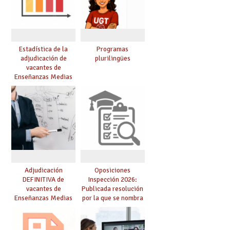
Estadística de la
Programas
adjudicación de
plurilingües
vacantes de
Enseñanzas Medias
para el curso 26/27
Adjudicación
Oposiciones
DEFINITIVA de
Inspección 2026:
vacantes de
Publicada resolución
Enseñanzas Medias
por la que se nombra
para el curso 26-27
funcionarios/as en
prácticas, se regulan
dichas prácticas y se