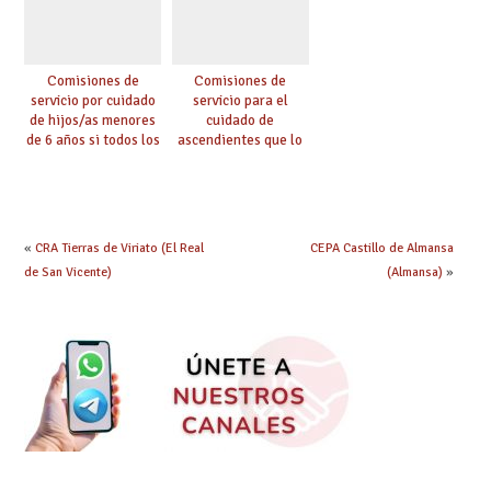
Comisiones de
Comisiones de
servicio por cuidado
servicio para el
de hijos/as menores
cuidado de
de 6 años si todos los
ascendientes que lo
progenitores
requieran por razón
trabajan a al menos
de edad y se
75 km (Código 0144)
encuentren a cargo
(Código 0145)
«
CRA Tierras de Viriato (El Real
CEPA Castillo de Almansa
de San Vicente)
(Almansa)
»