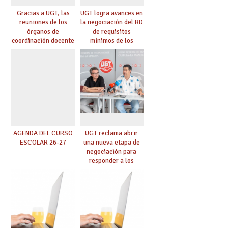
Gracias a UGT, las
UGT logra avances en
reuniones de los
la negociación del RD
órganos de
de requisitos
coordinación docente
mínimos de los
se pueden celebrar
centros educativos y
de manera
exige al Ministerio
telemática, sin exigir
que los compromisos
presencialidad en el
se materialicen con
centro
la mayor agilidad
posible
AGENDA DEL CURSO
UGT reclama abrir
ESCOLAR 26-27
una nueva etapa de
negociación para
responder a los
nuevos desafíos de la
educación