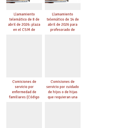
Llamamiento
Llamamiento
telemático de 8 de
telemático de 14 de
abril de 2026: plaza
abril de 2026 para
en el CSM de
profesorado de
Albacete. Publicada
religión
adjudicación.
Comisiones de
Comisiones de
servicio por
servicio por cuidado
enfermedad de
de hijos o de hijas
familiares (Código
que requieran una
0146)
especial atención
(Código 0147)