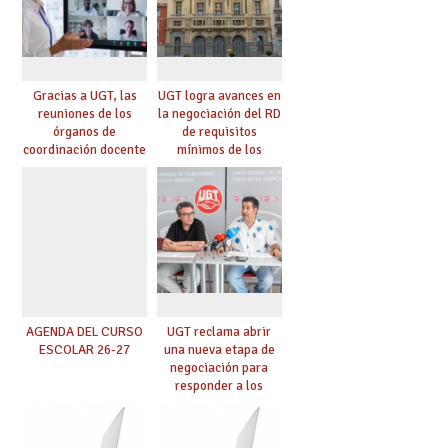
Gracias a UGT, las
UGT logra avances en
reuniones de los
la negociación del RD
órganos de
de requisitos
coordinación docente
mínimos de los
se pueden celebrar
centros educativos y
de manera
exige al Ministerio
telemática, sin exigir
que los compromisos
presencialidad en el
se materialicen con
centro
la mayor agilidad
posible
AGENDA DEL CURSO
UGT reclama abrir
ESCOLAR 26-27
una nueva etapa de
negociación para
responder a los
nuevos desafíos de la
educación