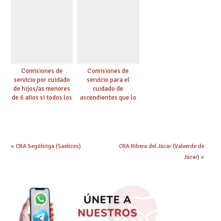
Comisiones de
Comisiones de
servicio por cuidado
servicio para el
de hijos/as menores
cuidado de
de 6 años si todos los
ascendientes que lo
progenitores
requieran por razón
trabajan a al menos
de edad y se
75 km (Código 0144)
encuentren a cargo
(Código 0145)
«
CRA Segóbriga (Saelices)
CRA Ribera del Júcar (Valverde de
Júcar)
»