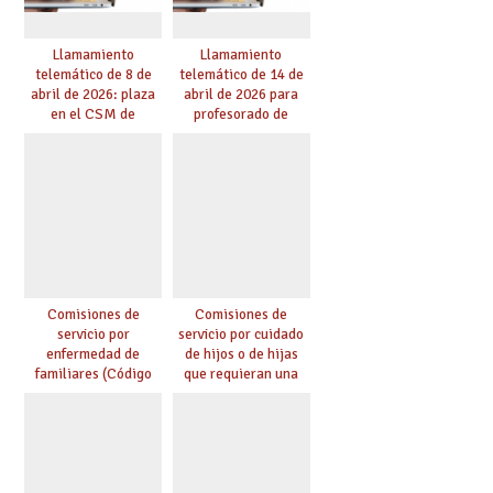
Llamamiento
Llamamiento
telemático de 8 de
telemático de 14 de
abril de 2026: plaza
abril de 2026 para
en el CSM de
profesorado de
Albacete. Publicada
religión
adjudicación.
Comisiones de
Comisiones de
servicio por
servicio por cuidado
enfermedad de
de hijos o de hijas
familiares (Código
que requieran una
0146)
especial atención
(Código 0147)