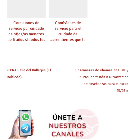
Comisiones de
Comisiones de
servicio por cuidado
servicio para el
de hijos/as menores
cuidado de
de 6 años si todos los
ascendientes que lo
progenitores
requieran por razón
trabajan a al menos
de edad y se
75 km (Código 0144)
encuentren a cargo
(Código 0145)
«
CRA Valle del Bullaque (El
Enseñanzas de idiomas en EOIs y
Robledo)
CEPAs: admisión y autorización
de enseñanzas para el curso
25/26
»