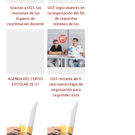
Gracias a UGT, las
UGT logra avances en
reuniones de los
la negociación del RD
órganos de
de requisitos
coordinación docente
mínimos de los
se pueden celebrar
centros educativos y
de manera
exige al Ministerio
telemática, sin exigir
que los compromisos
presencialidad en el
se materialicen con
centro
la mayor agilidad
posible
AGENDA DEL CURSO
UGT reclama abrir
ESCOLAR 26-27
una nueva etapa de
negociación para
responder a los
nuevos desafíos de la
educación