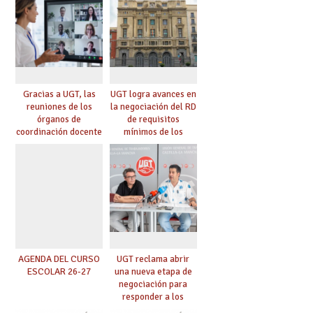
Gracias a UGT, las
UGT logra avances en
reuniones de los
la negociación del RD
órganos de
de requisitos
coordinación docente
mínimos de los
se pueden celebrar
centros educativos y
de manera
exige al Ministerio
telemática, sin exigir
que los compromisos
presencialidad en el
se materialicen con
centro
la mayor agilidad
posible
AGENDA DEL CURSO
UGT reclama abrir
ESCOLAR 26-27
una nueva etapa de
negociación para
responder a los
nuevos desafíos de la