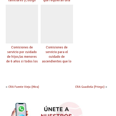
familiares (Código
que requieran una
0146)
especial atención
(Código 0147)
Comisiones de
Comisiones de
servicio por cuidado
servicio para el
de hijos/as menores
cuidado de
de 6 años si todos los
ascendientes que lo
progenitores
requieran por razón
trabajan a al menos
de edad y se
75 km (Código 0144)
encuentren a cargo
(Código 0145)
«
CRA Fuente Vieja (Mira)
CRA Guadiela (Priego)
»