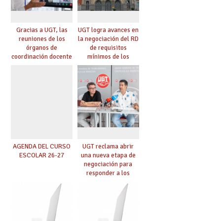
Gracias a UGT, las
UGT logra avances en
reuniones de los
la negociación del RD
órganos de
de requisitos
coordinación docente
mínimos de los
se pueden celebrar
centros educativos y
de manera
exige al Ministerio
telemática, sin exigir
que los compromisos
presencialidad en el
se materialicen con
centro
la mayor agilidad
posible
AGENDA DEL CURSO
UGT reclama abrir
ESCOLAR 26-27
una nueva etapa de
negociación para
responder a los
nuevos desafíos de la
educación