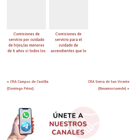
Comisiones de
Comisiones de
servicio por cuidado
servicio para el
de hijos/as menores
cuidado de
de 6 años si todos los
ascendientes que lo
progenitores
requieran por razón
trabajan a al menos
de edad y se
75 km (Código 0144)
encuentren a cargo
(Código 0145)
«
CRA Campos de Castilla
CRA Sierra de San Vicente
(Domingo Pérez)
(Navamorcuende)
»