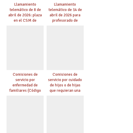
Llamamiento
Llamamiento
telemático de 8 de
telemático de 14 de
abril de 2026: plaza
abril de 2026 para
en el CSM de
profesorado de
Albacete. Publicada
religión
adjudicación.
Comisiones de
Comisiones de
servicio por
servicio por cuidado
enfermedad de
de hijos o de hijas
familiares (Código
que requieran una
0146)
especial atención
(Código 0147)