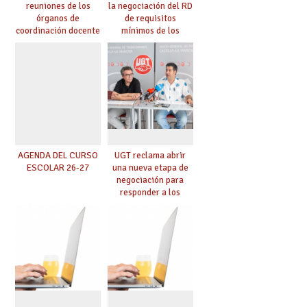
reuniones de los
la negociación del RD
órganos de
de requisitos
coordinación docente
mínimos de los
se pueden celebrar
centros educativos y
de manera
exige al Ministerio
telemática, sin exigir
que los compromisos
presencialidad en el
se materialicen con
centro
la mayor agilidad
posible
AGENDA DEL CURSO
UGT reclama abrir
ESCOLAR 26-27
una nueva etapa de
negociación para
responder a los
nuevos desafíos de la
educación