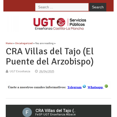
Home
»
Uncategorized
» You are reading »
CRA Villas del Tajo (El
Puente del Arzobispo)
UGT Enseñanza
26/04/2025