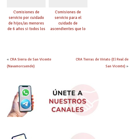
Comisiones de
Comisiones de
servicio por cuidado
servicio para el
de hijos/as menores
cuidado de
de 6 años si todos los
ascendientes que lo
progenitores
requieran por razón
trabajan a al menos
de edad y se
75 km (Código 0144)
encuentren a cargo
(Código 0145)
«
CRA Sierra de San Vicente
CRA Tierras de Viriato (El Real de
(Navamorcuende)
San Vicente)
»